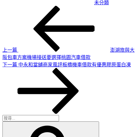
未分類
上
文
一
章
篇
導
文
章
覽
上一篇
澎湖旅與大
阪包車方案機場接送要選擇桃園汽車借款
下
下一篇
中永和當舖商家風評板橋機車借款有優惠膠原蛋白凍
一
篇
文
章
搜
搜
尋
尋
關