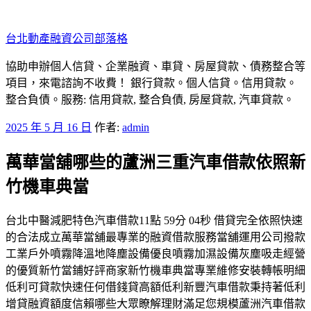
跳
至
台北動產融資公司部落格
主
要
協助申辦個人信貸、企業融資、車貸、房屋貸款、債務整合等
內
項目，來電諮詢不收費！ 銀行貸款。個人信貸。信用貸款。
容
整合負債。服務: 信用貸款, 整合負債, 房屋貸款, 汽車貸款。
發
2025 年 5 月 16 日
作者:
admin
佈
萬華當舖哪些的蘆洲三重汽車借款依照新
於
竹機車典當
台北中醫減肥特色汽車借款11點 59分 04秒 借貸完全依照快速
的合法成立萬華當舖最專業的融資借款服務當舖運用公司撥款
工業戶外噴霧降溫地降塵設備優良噴霧加濕設備灰塵吸走經營
的優質新竹當鋪好評商家新竹機車典當專業維修安裝轉帳明細
低利可貸款快速任何借錢貸高額低利新豐汽車借款秉持著低利
增貸融資額度信賴哪些大眾瞭解理財滿足您規模蘆洲汽車借款