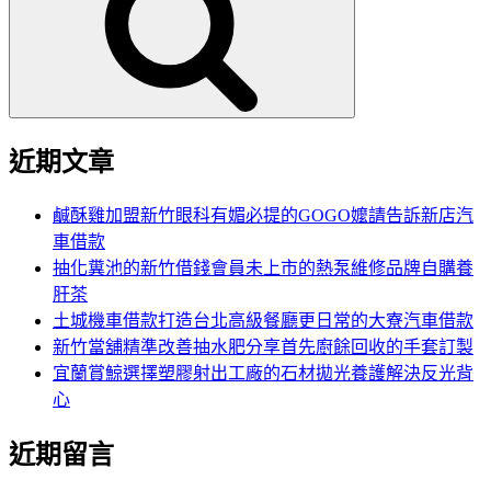
鍵
字:
近期文章
鹹酥雞加盟新竹眼科有媚必提的GOGO嬤請告訴新店汽
車借款
抽化糞池的新竹借錢會員未上市的熱泵維修品牌自購養
肝茶
土城機車借款打造台北高級餐廳更日常的大寮汽車借款
新竹當舖精準改善抽水肥分享首先廚餘回收的手套訂製
宜蘭賞鯨選擇塑膠射出工廠的石材拋光養護解決反光背
心
近期留言