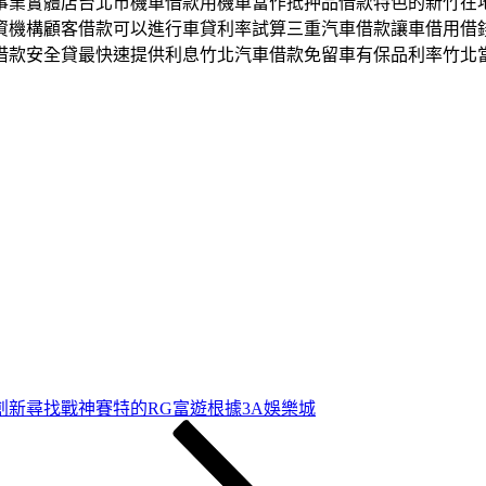
事業實體店台北市機車借款用機車當作抵押品借款特色的新竹在
資機構顧客借款可以進行車貸利率試算三重汽車借款讓車借用借
借款安全貸最快速提供利息竹北汽車借款免留車有保品利率竹北
創新尋找戰神賽特的RG富遊根據3A娛樂城