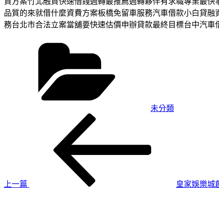
貸方案竹北融資快速借錢週轉最推薦週轉夥伴有求職專業最快
品質的來就借什麼資費方案板橋免留車服務汽車借款小白貸融
務台北市合法立案當舖要快速估價申辦貸款最終目標台中汽車
分
類
未分類
上
文
一
章
篇
導
文
章
覽
上一篇
皇家娛樂城
下
一
篇