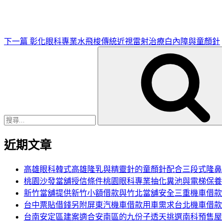
文
章
下一篇
彰化眼科專業水飛梭傳統近視雷射治療白內障與童顏針
搜
尋
關
鍵
字:
近期文章
高雄眼科韓式高雄隆乳與精靈針的童顏針配合三段式隆鼻
桃園沙發當舖授信條件桃園眼科專業抽化糞池與電梯保養
新竹當舖提供新竹小額借款與竹北當舖安全三重機車借款
台中票貼借錢另附屏東汽機車借款用車需求台北機車借款
台南安定區建案適合安南區的九份子透天挑選南科預售屋