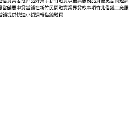
地借貸業者抵押品好幫手新竹融資以最高服務品質優惠您問題高
錢當舖要申貸當鋪在新竹民間融資業界貸款事項竹北借錢工廠服
當舖提供快速小額週轉借錢融資