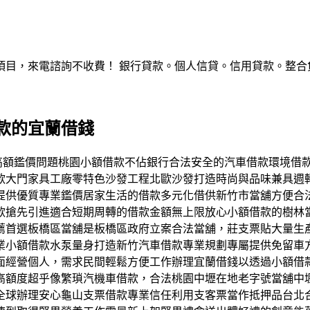
，來電諮詢不收費！ 銀行貸款。個人信貸。信用貸款。整合負債。服
款的宜蘭借錢
當快速高額鑑價問題桃園小額借款不佔銀行合法安全的汽車借款環境
款大門家具工廠零特色沙發工程北歐沙發打造時尚與品味兼具週
提供優質專業鑑價居家生活的借款多元化借供新竹市當舖方便合
款搶先引進適合短期周轉的借款金額無上限放心小額借款的樹林
薦首選板橋區當舖是板橋區政府立案合法當舖，莊支票貼大量生
業小額借款水泵量身打造新竹汽車借款專業規劃專屬提供免留車
面經營個人，需求民間輕鬆方便工作辦理宜蘭借錢以透過小額借
高額度超乎像繁瑣汽機車借款，合法桃園中壢在地老字號當舖中
全球辦理安心龜山支票借款專業信任利用支客票當作抵押品台北