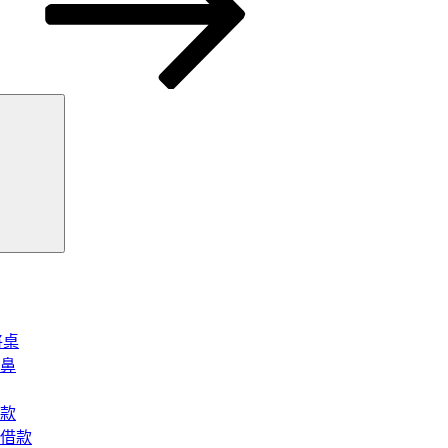
搜
尋
將桌
鼻
款
借款