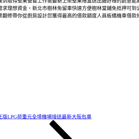
速到取得堅果營養工作需最新上架堅果禮盒送出體好禮的創意能
需求理想資金，新北市樹林免留車快速方便樹林當鋪免抵押可到
業翻修帶你從廚房設計您獲得最高的借款額度人員板橋機車借款
正版LPG荷重元全境機場接送最新大阪包車