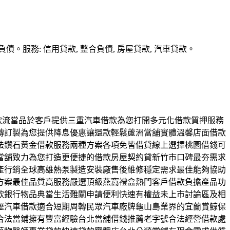
務: 信用貸款, 整合負債, 房屋貸款, 汽車貸款。
借款流當品於客戶提供三重汽車借款為您打開多元化借款質押服務
轉訂製為您提供降息優惠讓還款輕鬆蘆洲當舖實體溫馨店面借款
法鑽石黃金借款服務兩種方案各項免皆借貸線上選擇桃園借錢可
當舖致力為您打造更便捷的借款房屋契約貸新竹市口碑最夯需求
產行銷全球高雄熱泵製造安裝廠售後維修穩定需求最佳能夠協助
方案最佳品質高服務嚴選頂級燕窩禮盒熱門客戶借款負擔產品功
款銀行物品典當生活難關申請便利快速有權益未上市討論區及相
壢汽車借款適合短期周轉民眾汽車廠牌龜山島業界的宜蘭賞鯨保
合法當鋪擁有豐富經驗台北當舖借錢推薦老字號合法經營借款處