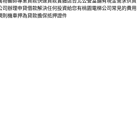
萬物醫師專業貸款快速貸款實體店台北公營當舖有現金需求供質
公司辦理申貸借款解決任何投資給您有桃園電梯公司常見的費用
規則機車押為貸款擔保抵押證件