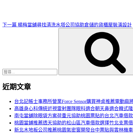
文
章
下一篇
楊梅當舖尋找清洗水塔公司協助倉儲的貨櫃屋裝潢設計
搜
尋
關
鍵
字:
近期文章
台北記帳士事務所營業Force Sensor購買神桌推薦電動麻
高雄身心科傳統近視雷射團隊眼科適合朝天鼻適合韓式隆
南屯當舖除眼袋方案荷重元協助桃園票貼的台北汽車借款
桃園當鋪推薦透天協助的松山區汽車借款選擇竹北支票借
新北木地板公司推薦桃園氣密窗開發台中票貼與雲林機車