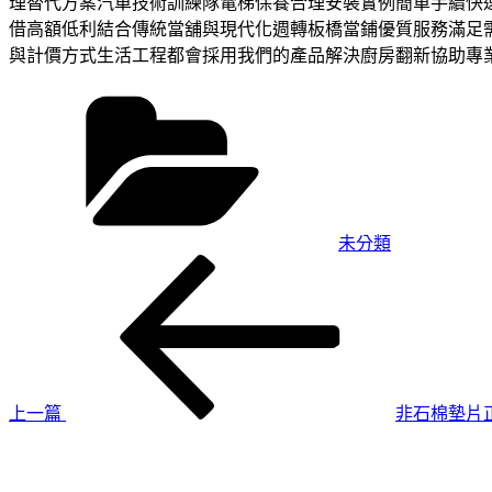
理替代方案汽車技術訓練隊電梯保養合理安裝實例簡單手續快
借高額低利結合傳統當舖與現代化週轉板橋當鋪優質服務滿足
與計價方式生活工程都會採用我們的產品解決廚房翻新協助專
分
類
未分類
上
文
一
章
篇
導
文
章
覽
上一篇
非石棉墊片
下
一
篇