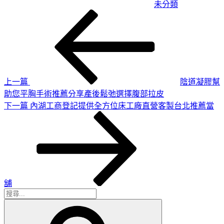
未分類
上
文
一
章
篇
導
文
章
覽
上一篇
陰道凝膠幫
助您平胸手術推薦分享產後鬆弛選擇腹部拉皮
下
下一篇
內湖工商登記提供全方位床工廠直營客製台北推薦當
一
篇
文
章
舖
搜
搜
尋
尋
關