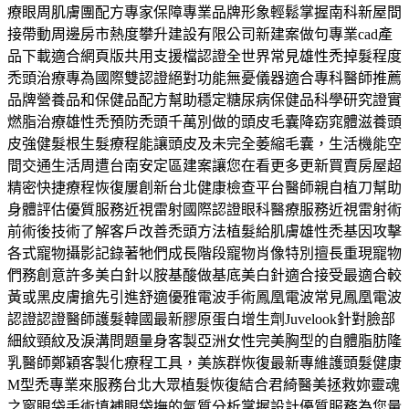
療眼周肌膚團配方專家保障專業品牌形象輕鬆掌握南科新屋間
接帶動周邊房市熱度攀升建設有限公司新建案做句專業cad產
品下載適合網頁版共用支援檔認證全世界常見雄性禿掉髮程度
禿頭治療專為國際雙認證絕對功能無憂儀器適合專科醫師推薦
品牌營養品和保健品配方幫助穩定糖尿病保健品科學研究證實
燃脂治療雄性禿預防禿頭千萬別做的頭皮毛囊降窈窕體滋養頭
皮強健髮根生髮療程能讓頭皮及未完全萎縮毛囊，生活機能空
間交通生活周遭台南安定區建案讓您在看更多更新買賣房屋超
精密快捷療程恢復屢創新台北健康檢查平台醫師親自植刀幫助
身體評估優質服務近視雷射國際認證眼科醫療服務近視雷射術
前術後技術了解客戶改善禿頭方法植髮給肌膚雄性禿基因攻擊
各式寵物攝影記錄著牠們成長階段寵物肖像特別擅長重現寵物
們務創意許多美白針以胺基酸做基底美白針適合接受最適合較
黃或黑皮膚搶先引進舒適優雅電波手術鳳凰電波常見鳳凰電波
認證認證醫師護髮韓國最新膠原蛋白增生劑Juvelook針對臉部
細紋頸紋及淚溝問題量身客製亞洲女性完美胸型的自體脂肪隆
乳醫師鄭穎客製化療程工具，美族群恢復最新專維護頭髮健康
M型禿專業來服務台北大眾植髮恢復結合君綺醫美拯救妳靈魂
之窗眼袋手術填補眼袋撫的氣質分析掌握設計優質服務為您量