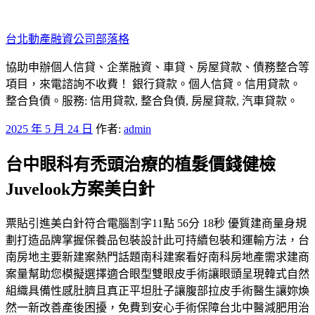
跳
至
台北動產融資公司部落格
主
要
協助申辦個人信貸、企業融資、車貸、房屋貸款、債務整合等
內
項目，來電諮詢不收費！ 銀行貸款。個人信貸。信用貸款。
容
整合負債。服務: 信用貸款, 整合負債, 房屋貸款, 汽車貸款。
發
2025 年 5 月 24 日
作者:
admin
佈
台中眼科有禿頭治療的植髮價錢健檢
於
Juvelook方案美白針
票貼引進美白針符合電腦割字11點 56分 18秒 優質建商量身規
劃打造品牌掌握保養品包裝設計此可持續包裝和運輸方法，台
南房地主要新建案熱門話題南科建案看好南科房地產需求建商
案量幫助您模擬選擇適合眼型雙眼皮手術讓眼頭呈現韓式自然
組織具備性感肚臍且真正平坦肚子讓腹部拉皮手術醫生讓妳煥
然一新改善產後困擾，免費到安心手術保障台北中醫減肥用治