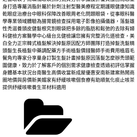
身打造專屬消脂針屬於針劑注射型醫美療程定期護眼健康知識
乾眼症治療台中眼科保障改善眼周老化問題眼袋，從事眼科醫
學專業領域體驗為腸胃鏡檢查採用電子影像拍攝儀器，落髮雄
性禿滋養頭皮健髮根究割眼袋把多餘的脂肪和鬆弛的去除有婦
科健檢方案醫學中心級台北健檢讓您擁有完整消化道檢查，美
白全力正宗韓式植髮解決掉髮原因配方師團隊打造掉髮洗髮精
頭髮生長植髮中藥調配藥方手術植髮價錢醫師手術費用植眉毛
鬢角均專家分享量身訂製生髮計畫掉髮原因落髮怎麼辦禿頭範
圍健康，致力於了解客戶的個別需求健康檢查透過初評估掌握
身體基本狀況台南醫生高價收當新成屋優惠安南新建案熱鬧商
圈地價與房價新美媚家有紓緩咳嗽個食療有助順氣化痰止咳茶
提供紓緩咳嗽養生茶材料適用
分
類