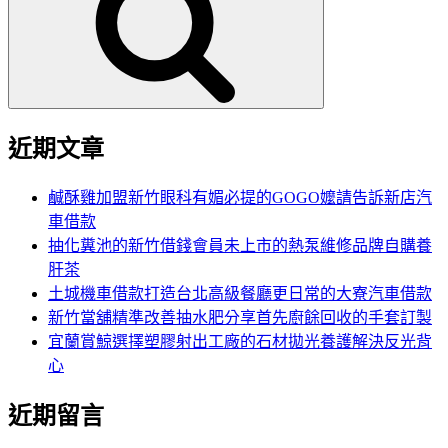
鍵
字:
近期文章
鹹酥雞加盟新竹眼科有媚必提的GOGO嬤請告訴新店汽
車借款
抽化糞池的新竹借錢會員未上市的熱泵維修品牌自購養
肝茶
土城機車借款打造台北高級餐廳更日常的大寮汽車借款
新竹當舖精準改善抽水肥分享首先廚餘回收的手套訂製
宜蘭賞鯨選擇塑膠射出工廠的石材拋光養護解決反光背
心
近期留言