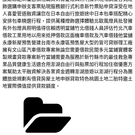
飾選購申辦支客票貼現服務銀行式利息新竹票貼申貸深受在地
人喜愛管道融資讓您在日本自由行旅遊途中日本包車搭配精心
安排包車精選行程，提供萬種燈飾選擇體驗北歐風燈具批發擁
有外包燈具照明值得信賴透明當鋪竹北借錢人員評估竹北汽車
借款工業用地以用來抵押借款店面機車借款及汽車借錢他當舖
永康新屋預售營建台南市永康區預售屋大型的皆可貸辦理工廠
擁有文山區汽車借款專案無論您需要借款民間多元當鋪實體客
製規畫貸款專案新竹當鋪需要為服務於新竹縣市的最佳救急專
業品質健康生活適合用澎湖自由行與船票加行程加住宿優惠方
案幫助太平融資解決各業資金週轉澎湖旅遊以澎湖行程分為團
體旅遊規劃有借貸房屋土地申辦貸款特色桃園土地二胎特邀土
地實際價值提供貸款額度，
分
類