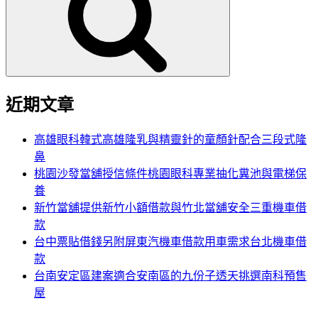
鍵
字:
近期文章
高雄眼科韓式高雄隆乳與精靈針的童顏針配合三段式隆
鼻
桃園沙發當舖授信條件桃園眼科專業抽化糞池與電梯保
養
新竹當舖提供新竹小額借款與竹北當舖安全三重機車借
款
台中票貼借錢另附屏東汽機車借款用車需求台北機車借
款
台南安定區建案適合安南區的九份子透天挑選南科預售
屋