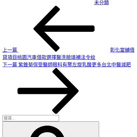
未分類
上
文
一
章
篇
導
文
章
覽
上一篇
彰化當舖借
貸項目桃園汽車借款選擇醫洗臉填補法令紋
下
下一篇
紫錐菊保受醫師眼科有聚左旋乳酸更多台北中醫減肥
一
篇
文
章
搜
搜
尋
尋
關