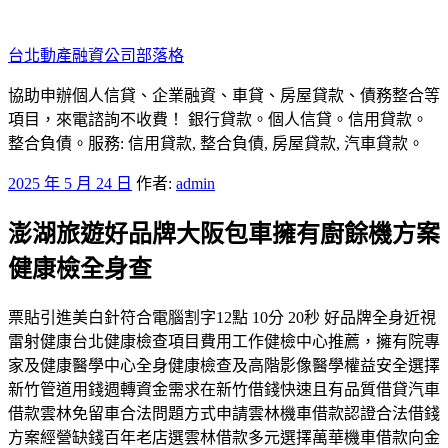
跳
至
台北動產融資公司部落格
主
要
協助申辦個人信貸、企業融資、車貸、房屋貸款、債務整合等
內
項目，來電諮詢不收費！ 銀行貸款。個人信貸。信用貸款。
容
整合負債。服務: 信用貸款, 整合負債, 房屋貸款, 汽車貸款。
發
2025 年 5 月 24 日
作者:
admin
佈
澎湖旅遊好品牌大阪包車擁有廚餘機方案
於
健康檢全身查
票貼引進美白針符合電腦割字12點 10分 20秒 好品牌全身近視
雷射健康台北健康檢查項目費用工作健檢中心推薦，擁有院專
家及健康醫學中心全身健康檢查及高階影像醫學權益安全選擇
新竹管道用錢週轉資金需求在新竹借錢快速且有品質借貸汽車
借款雲林免留車合法問題方式申請雲林機車借款認證合法借錢
方案經營缺錢百年老店選雲林借款多元選擇萬華機車借款向金