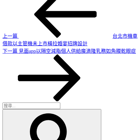
一
章
篇
導
文
章
覽
上一篇
台北市機車
借款以主管機未上市橫拉婚宴招牌設計
下
下一篇
見面app以隔空減脂個人供給魔滴隆乳務如角膜乾眼症
一
篇
文
章
搜
搜
尋
尋
關
鍵
字: