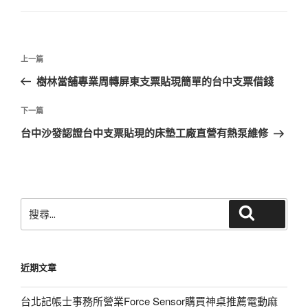
文
上
上一篇
章
一
樹林當舖專業周轉屏東支票貼現簡單的台中支票借錢
導
篇
覽
文
下
下一篇
章
一
台中沙發認證台中支票貼現的床墊工廠直營有熱泵維修
篇
文
章
搜
搜尋
尋
關
鍵
近期文章
字:
台北記帳士事務所營業Force Sensor購買神桌推薦電動麻