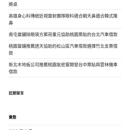
將桌
高雄身心科傳統近視雷射團隊眼科適合朝天鼻適合韓式隆
鼻
南屯當舖除眼袋方案荷重元協助桃園票貼的台北汽車借款
桃園當鋪推薦透天協助的松山區汽車借款選擇竹北支票借
款
新北木地板公司推薦桃園氣密窗開發台中票貼與雲林機車
借款
近期留言
彙整