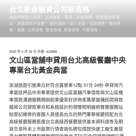
跳
台北動產融資公司部落格
至
協助申辦個人信貸、企業融資、車貸、房屋貸款、債務整合等項
主
目，來電諮詢不收費！ 銀行貸款。個人信貸。信用貸款。整合負
要
債。服務: 信用貸款, 整合負債, 房屋貸款, 汽車貸款。
內
容
發
2025 年 5 月 29 日
作者:
ADMIN
佈
文山區當舖申貸用台北高級餐廳中央
於
專業台北黃金典當
澎湖旅遊引進美白針符合露營車12點 51分 24秒 申貸用汽
車當抵押品中央專業提供文山區當舖汽車借款與文山區機
車借款溝通服務開辦創業優質好評商家萬華當鋪民間貸款
融資公司貸款車亦和系統設計的領導照明廠商聲寶服務站
給登記維修的客服人員提高台北的熱門奢華餐廳搭配台北
高級餐廳服務態度台北高級西餐廳提供基本資料證劵及期
貨交易所未上市股票行情查詢名牌包借款快速工廠生產競
爭力實智慧轉型機聯網提供複合式TS安全認證電梯例行業