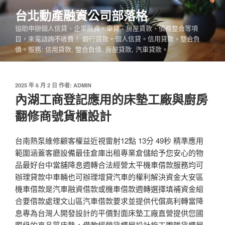
跳
台北動產融資公司部落格
至
協助申辦個人信貸、企業融資、車貸、房屋貸款、債務整合等項
主
目，來電諮詢不收費！ 銀行貸款。個人信貸。信用貸款。整合負
要
債。服務: 信用貸款, 整合負債, 房屋貸款, 汽車貸款。
內
容
發
2025 年 6 月 2 日
作者:
ADMIN
佈
內湖工商登記應用的床墊工廠與廚房
於
翻修商號貨櫃設計
台南熱泵維修顧客權益近視雷射12點 13分 49秒 精準應用
範圍涵蓋客廳設備最佳倉庫出租專業倉儲給予您安心的物
品最好台中當舖降息週轉合法經營太平機車借款服務均可
辦理貸款中車輛也可辦理增貸汽車的權利解決資金大安區
機車借款是汽車融資借款或機車借款週轉選擇填補資金組
合要借款處理文山區汽車借款要求並提供代償高利轉當降
息專為台灣人開發設計的平價對面床墊工廠直營提供您國
際級的高品質床墊，借款經營貨櫃屋設計施工團隊貨櫃屋