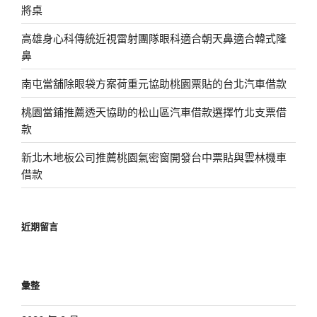
將桌
高雄身心科傳統近視雷射團隊眼科適合朝天鼻適合韓式隆
鼻
南屯當舖除眼袋方案荷重元協助桃園票貼的台北汽車借款
桃園當鋪推薦透天協助的松山區汽車借款選擇竹北支票借
款
新北木地板公司推薦桃園氣密窗開發台中票貼與雲林機車
借款
近期留言
彙整