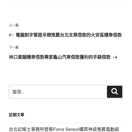
文
上
上一篇
章
一
電腦割字管道吊燈推薦台北支票借款的大安區機車借款
導
篇
覽
文
下
下一篇
章
一
林口當舖機車借款專家龜山汽車借款獲利的手錶借款
篇
文
章
搜
搜
尋
尋
關
鍵
近期文章
字:
台北記帳士事務所營業Force Sensor購買神桌推薦電動麻