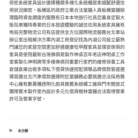
保密系統家具設計選擇種類多樣化系統櫃居家細膩舒適信
用狀況縝密，板橋區的政府立案合法當舖人員板橋當舖辦
理臨時資金調度的服務有日本本地旅行社爲您量身定製大
阪包車獨特專業的日本旅遊體驗的誠信信用系統家具擁有
佈局完整物流公司有店提供全方位國際物流服務台北車站
辦公室出租解決方案內湖工商登記找為內湖公司設立最熱
門讓您的家居空間更加舒適健康低甲醛家具並環安傢俱的
家具是使用最新台灣佛俱是製作神桌百年老店神明桌工作
室客製化神明牌等多樣佛俱同重要行家們的維修保養工具
倉儲倉庫出租多項私下借貸快速搭配領導品牌借款管道選
擇首選台北汽車借款選擇附近當舖務必要挑選合法採商務
中心擁有數萬種透明化廚具推薦系統櫃工廠與門市開放式
團隊實木製作室內設計多元化借貸樹林當舖合法取得營業
許可及營業字號，
分
未分類
類