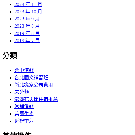
2023 年 11 月
2023 年 10 月
2023 年 9 月
2023 年 8 月
2019 年 8 月
2019 年 7 月
分類
台中借錢
台北國文補習班
新北搬家公司費用
未分類
澎湖花火節住宿推薦
當鋪借錢
美國生產
近視雷射