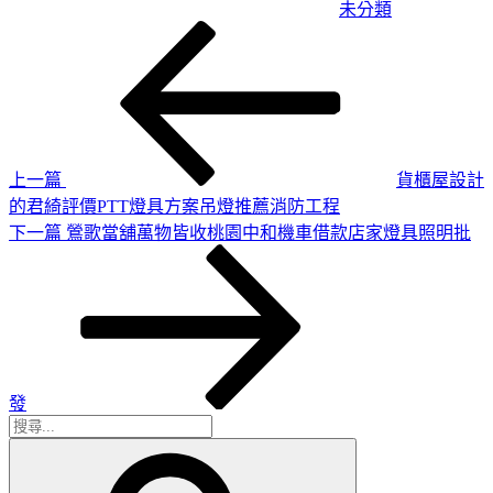
未分類
上
文
一
章
篇
導
文
章
覽
上一篇
貨櫃屋設計
的君綺評價PTT燈具方案吊燈推薦消防工程
下
下一篇
鶯歌當舖萬物皆收桃園中和機車借款店家燈具照明批
一
篇
文
章
發
搜
搜
尋
尋
關