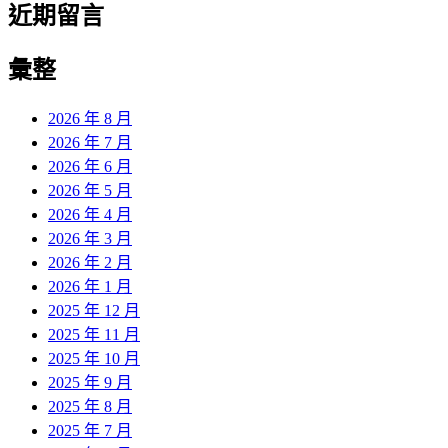
近期留言
彙整
2026 年 8 月
2026 年 7 月
2026 年 6 月
2026 年 5 月
2026 年 4 月
2026 年 3 月
2026 年 2 月
2026 年 1 月
2025 年 12 月
2025 年 11 月
2025 年 10 月
2025 年 9 月
2025 年 8 月
2025 年 7 月