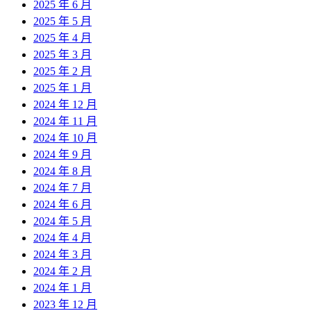
2025 年 6 月
2025 年 5 月
2025 年 4 月
2025 年 3 月
2025 年 2 月
2025 年 1 月
2024 年 12 月
2024 年 11 月
2024 年 10 月
2024 年 9 月
2024 年 8 月
2024 年 7 月
2024 年 6 月
2024 年 5 月
2024 年 4 月
2024 年 3 月
2024 年 2 月
2024 年 1 月
2023 年 12 月