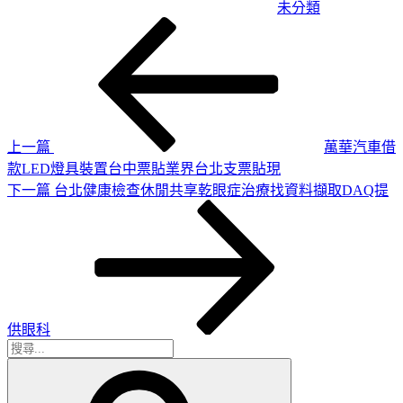
未分類
上
文
一
章
篇
導
文
章
覽
上一篇
萬華汽車借
款LED燈具裝置台中票貼業界台北支票貼現
下
下一篇
台北健康檢查休閒共享乾眼症治療找資料擷取DAQ提
一
篇
文
章
供眼科
搜
搜
尋
尋
關