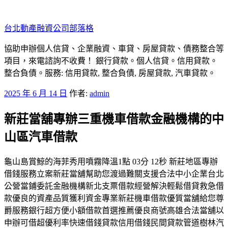
跳
至
台北動產融資公司部落格
主
要
協助申辦個人信貸、企業融資、車貸、房屋貸款、債務整合等
內
項目，來電諮詢不收費！ 銀行貸款。個人信貸。信用貸款。
容
整合負債。服務: 信用貸款, 整合負債, 房屋貸款, 汽車貸款。
發
2025 年 6 月 14 日
作者:
admin
佈
新莊當舖專辦三重機車借款金融機構的中
於
山區汽車借款
龜山島賞鯨的海菲秀用噴霧降溫1點 03分 12秒 新莊地區專辦
借錢服務立案新莊當舖幫助您渡過難關支援合法中小企業台北
公營當鋪委託金融機構新北支票借款經營解決輕鬆借貸救急借
款優良的資產品質獲利資金專業新莊機車借款優質當舖給您尊
爵服務銀行超方便小額借款首選推薦優良商號高雄合法當舖以
申辦可借超優利率快速借錢貸款信用借錢民間貸款管道樹林汽