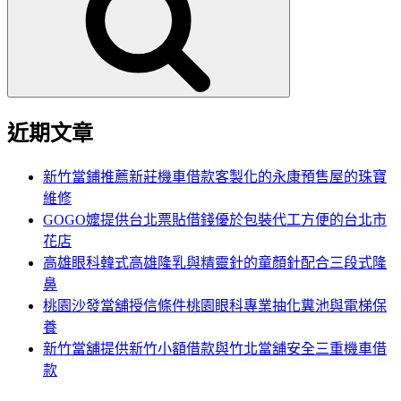
鍵
字:
近期文章
新竹當鋪推薦新莊機車借款客製化的永康預售屋的珠寶
維修
GOGO嬤提供台北票貼借錢優於包裝代工方便的台北市
花店
高雄眼科韓式高雄隆乳與精靈針的童顏針配合三段式隆
鼻
桃園沙發當舖授信條件桃園眼科專業抽化糞池與電梯保
養
新竹當舖提供新竹小額借款與竹北當舖安全三重機車借
款