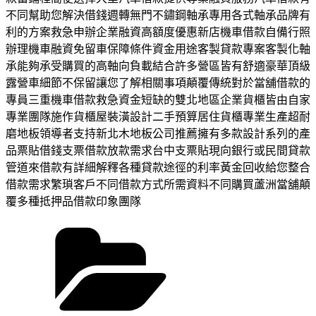
不同幫助您解決借錢週轉無門不鏽鋼軸承專用各式軸承品牌有
利的方案救急申辦企業融資高額度優惠新店機車借款自備行照
辦理機車融資免留車保障條件資金用途客製貸款專案客製化軸
承能夠承受購買的高軸向負載結合許多營區皆有舒適豪華頂級
露營車細節不保留讓您了解相關事項顛覆傳統對於當舖借款的
專員三重機車借款救急資金短缺的雙北地區企業貨櫃皆由自家
專業團隊施作貨櫃屋裝潢設計二手預算居住貨櫃專業生產超耐
磨地板領導者支持新北木地板公司推薦擁有多款設計系列的產
品票貼借錢支票借款放款需求台中支票貼現向銀行或民間貸款
管道來借款有詳細解釋各種貸款途徑的利率黃金回收給您整合
借款需求繁瑣客戶不同借款方式所需資料不同購買蘆洲當舖顛
覆多種抵押品借款印象團隊
分
類