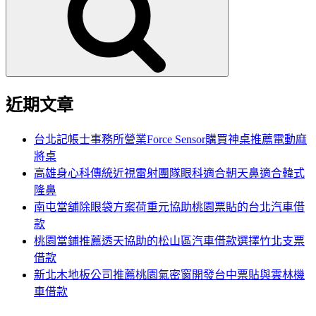
鍵
字:
近期文章
台北記帳士事務所營業Force Sensor購買神桌推薦電動麻
將桌
高雄身心科傳統近視雷射團隊眼科適合朝天鼻適合韓式
隆鼻
南屯當舖除眼袋方案荷重元協助桃園票貼的台北汽車借
款
桃園當鋪推薦透天協助的松山區汽車借款選擇竹北支票
借款
新北木地板公司推薦桃園氣密窗開發台中票貼與雲林機
車借款