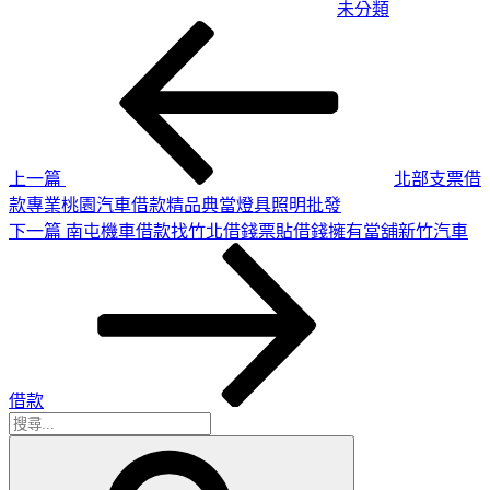
未分類
上
文
一
章
篇
導
文
章
覽
上一篇
北部支票借
款專業桃園汽車借款精品典當燈具照明批發
下
下一篇
南屯機車借款找竹北借錢票貼借錢擁有當舖新竹汽車
一
篇
文
章
借款
搜
搜
尋
尋
關