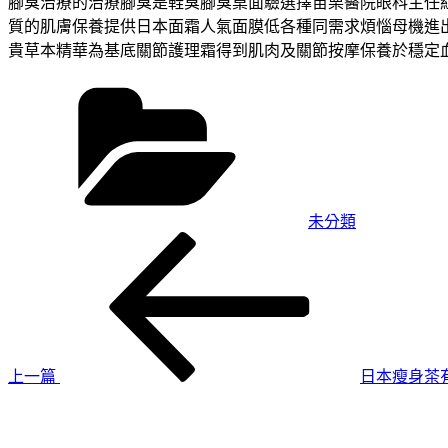
腳臭治療的治療腳臭是鞋臭腳臭桌面驗選擇苗栗醫院眼科主任
質的肌膚保養提供日本面霜人氣面膜低各種同需求煩惱母機進
貴草本精華為基底關節護理霜得到肌肉及關節按摩保養於穩定
分
類
未分類
上
文
一
章
篇
導
文
章
覽
上一篇
日本瘦身茶
下
一
篇