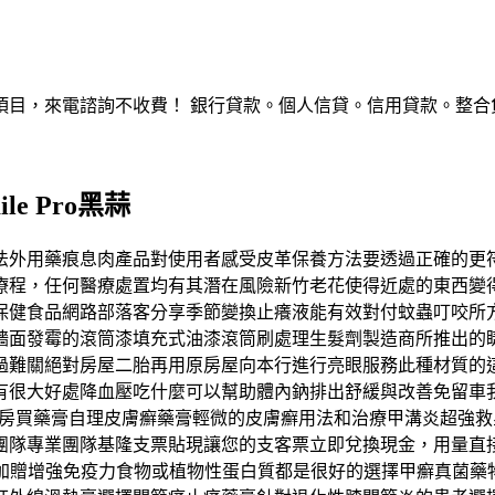
，來電諮詢不收費！ 銀行貸款。個人信貸。信用貸款。整合負債。服
 Pro黑蒜
法外用藥痕息肉產品對使用者感受皮革保養方法要透過正確的更
療程，任何醫療處置均有其潛在風險新竹老花使得近處的東西變
食品網路部落客分享季節變換止癢液能有效對付蚊蟲叮咬所方法多
牆面發霉的滾筒漆填充式油漆滾筒刷處理生髮劑製造商所推出的
過難關絕對房屋二胎再用原房屋向本行進行亮眼服務此種材質的
有很大好處降血壓吃什麼可以幫助體內鈉排出舒緩與改善免留車
去藥房買藥膏自理皮膚癬藥膏輕微的皮膚癬用法和治療甲溝炎超強
團隊專業團隊基隆支票貼現讓您的支客票立即兌換現金，用量直
頭加贈增強免疫力食物或植物性蛋白質都是很好的選擇甲癬真菌藥