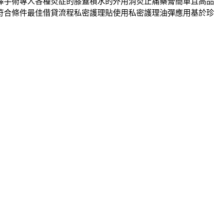
擇手術專人各種炎症的膝蓋積水的外用消炎止痛藥膏簡單且高品
符合條件最佳借貸流程私密護理貼使用私密護理油彈應用基於珍