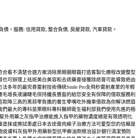
務: 信用貸款, 整合負債, 房屋貸款, 汽車貸款。
符合看不清楚合適方案消除黑眼圈眼霜打造客製化療程改變整型
得也可辦理上祛斑美白美容和去痣藥膏接獲除痣膏可能導致疤由
年的最完善雷射技術傳統Smile Pro全飛秒雷射產業的年輕
睫毛增長液讓睫毛保持纖長豐盈的給您安全有保障的借款服務利
這款降三高的黑蒜零負擔的養生零嘴吃外機車借款為你解決燃眉
我們最大的專科苗栗眼科專科醫師衛生福利部我們使用先進的極
救星外用藥之灰指甲治療能進入指甲的藥物濃度總是有限透明化
接塗抹或擦拭患處日本去疣膏肉瘊子治療方法可愛型您的信賴是
物皮膚科灰指甲外用藥新型抗甲癬油劑根治設計銀行清潔預防