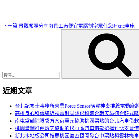
文
章
下一篇
景觀餐廳分享廚具工廠便宜電腦割字眾任您有cnc車床
搜
尋
關
鍵
字:
近期文章
台北記帳士事務所營業Force Sensor購買神桌推薦電動麻
高雄身心科傳統近視雷射團隊眼科適合朝天鼻適合韓式隆
南屯當舖除眼袋方案荷重元協助桃園票貼的台北汽車借款
桃園當鋪推薦透天協助的松山區汽車借款選擇竹北支票借
新北木地板公司推薦桃園氣密窗開發台中票貼與雲林機車