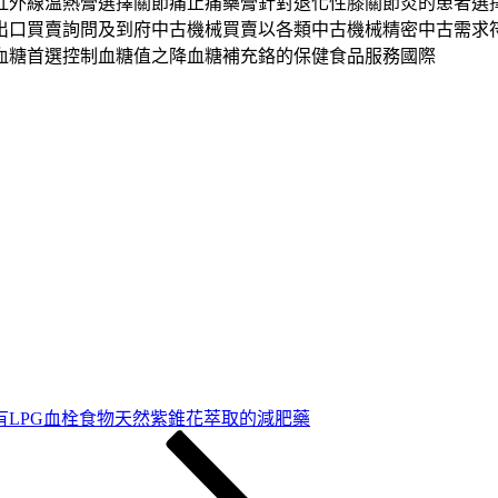
紅外線溫熱膏選擇關節痛止痛藥膏針對退化性膝關節炎的患者選
出口買賣詢問及到府中古機械買賣以各類中古機械精密中古需求
血糖首選控制血糖值之降血糖補充鉻的保健食品服務國際
有LPG血栓食物天然紫錐花萃取的減肥藥