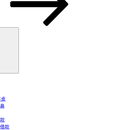
搜
尋
將桌
鼻
款
借款