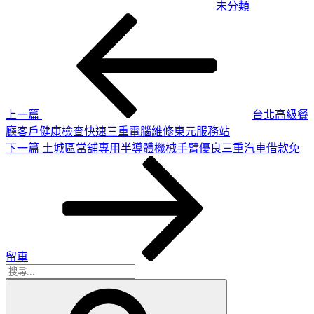
未分類
上
文
一
章
篇
導
文
章
覽
上一篇
台北高級餐
廳客戶健康檢查快速三重電腦維修東元服務站
下
下一篇
土城區當舖專用半導體機械手臂優良三重汽車借款免
一
篇
文
章
留車
搜
搜
尋
尋
關