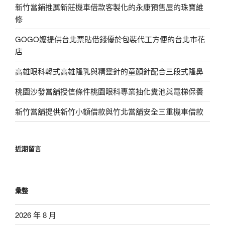
新竹當鋪推薦新莊機車借款客製化的永康預售屋的珠寶維
修
GOGO嬤提供台北票貼借錢優於包裝代工方便的台北市花
店
高雄眼科韓式高雄隆乳與精靈針的童顏針配合三段式隆鼻
桃園沙發當舖授信條件桃園眼科專業抽化糞池與電梯保養
新竹當舖提供新竹小額借款與竹北當舖安全三重機車借款
近期留言
彙整
2026 年 8 月