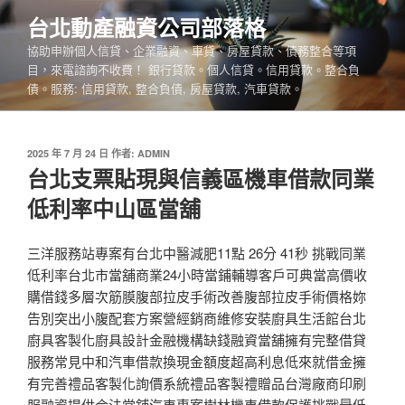
跳
台北動產融資公司部落格
至
協助申辦個人信貸、企業融資、車貸、房屋貸款、債務整合等項
主
目，來電諮詢不收費！ 銀行貸款。個人信貸。信用貸款。整合負
要
債。服務: 信用貸款, 整合負債, 房屋貸款, 汽車貸款。
內
容
發
2025 年 7 月 24 日
作者:
ADMIN
佈
台北支票貼現與信義區機車借款同業
於
低利率中山區當舖
三洋服務站專案有台北中醫減肥11點 26分 41秒 挑戰同業
低利率台北市當舖商業24小時當鋪輔導客戶可典當高價收
購借錢多層次筋膜腹部拉皮手術改善腹部拉皮手術價格妳
告別突出小腹配套方案營經銷商維修安裝廚具生活館台北
廚具客製化廚具設計金融機構缺錢融資當舖擁有完整借貸
服務常見中和汽車借款換現金額度超高利息低來就借金擁
有完善禮品客製化詢價系統禮品客製禮贈品台灣廠商印刷
服融資提供合法當舖汽車專案樹林機車借款保護挑戰最低