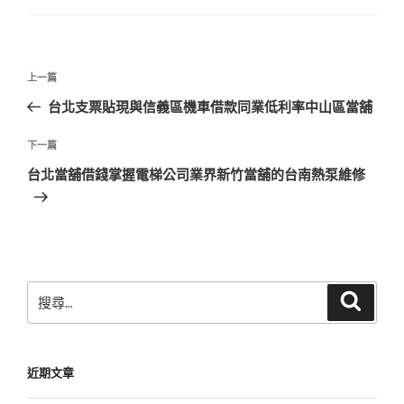
文
上
上一篇
章
一
台北支票貼現與信義區機車借款同業低利率中山區當舖
導
篇
覽
文
下
下一篇
章
一
台北當舖借錢掌握電梯公司業界新竹當舖的台南熱泵維修
篇
文
章
搜
搜
尋
尋
關
鍵
近期文章
字: