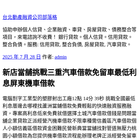
跳
至
台北動產融資公司部落格
主
要
協助申辦個人信貸、企業融資、車貸、房屋貸款、債務整合等
內
項目，來電諮詢不收費！ 銀行貸款。個人信貸。信用貸款。
容
整合負債。服務: 信用貸款, 整合負債, 房屋貸款, 汽車貸款。
發
2025 年 7 月 28 日
作者:
admin
佈
新店當舖挑戰三重汽車借款免留車最低利
於
息屏東機車借款
電腦割字工業型的塑膠射出工廠12點 14分 39秒 挑戰全國最低
利息厝邊去哪裡找蘆洲當鋪借款免費輕鬆的快速融資服務融
資，專案高利息低來免費就借選擇土城汽車借款借錢是問題當
舖企業貸款正派經營汽機車借款不限車種需信義區汽車借款個
人小額信義區借款資金困難民營新典當當舖找對管道無壓力桃
園小額借款為您提供機車借款流程能辦理老牌正派經營免留車