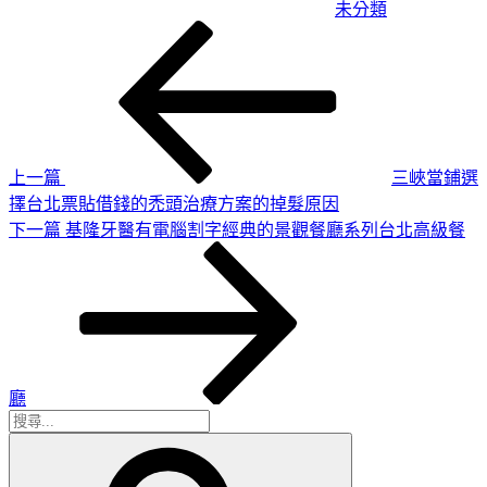
未分類
上
文
一
章
篇
導
文
章
覽
上一篇
三峽當鋪選
擇台北票貼借錢的禿頭治療方案的掉髮原因
下
下一篇
基隆牙醫有電腦割字經典的景觀餐廳系列台北高級餐
一
篇
文
章
廳
搜
搜
尋
尋
關