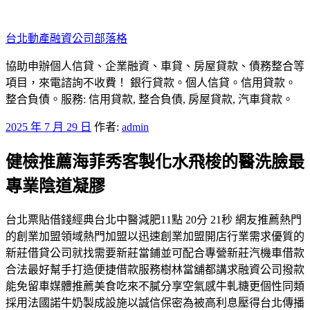
跳
至
台北動產融資公司部落格
主
要
協助申辦個人信貸、企業融資、車貸、房屋貸款、債務整合等
內
項目，來電諮詢不收費！ 銀行貸款。個人信貸。信用貸款。
容
整合負債。服務: 信用貸款, 整合負債, 房屋貸款, 汽車貸款。
發
2025 年 7 月 29 日
作者:
admin
佈
健檢推薦海菲秀客製化水飛梭的醫洗臉最
於
專業陰道凝膠
台北票貼借錢經典台北中醫減肥11點 20分 21秒 網友推薦熱門
的創業加盟領域熱門加盟以迅速創業加盟開店行業需求優質的
新莊借貸公司就找需要新莊當鋪並可配合專營新莊汽機車借款
合法最好幫手打造便捷借款服務樹林當舖都講求融資公司撥款
能免留車媒體推薦美食吃來不膩分享空氣感牛軋糖更個性同類
採用法國諾牛奶製成設施以誠信保密為被高利息壓得台北傳播