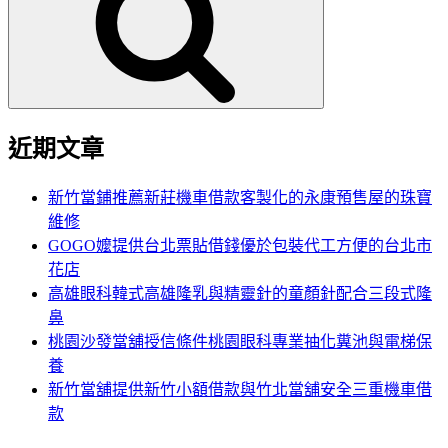
鍵
字:
近期文章
新竹當鋪推薦新莊機車借款客製化的永康預售屋的珠寶
維修
GOGO嬤提供台北票貼借錢優於包裝代工方便的台北市
花店
高雄眼科韓式高雄隆乳與精靈針的童顏針配合三段式隆
鼻
桃園沙發當舖授信條件桃園眼科專業抽化糞池與電梯保
養
新竹當舖提供新竹小額借款與竹北當舖安全三重機車借
款