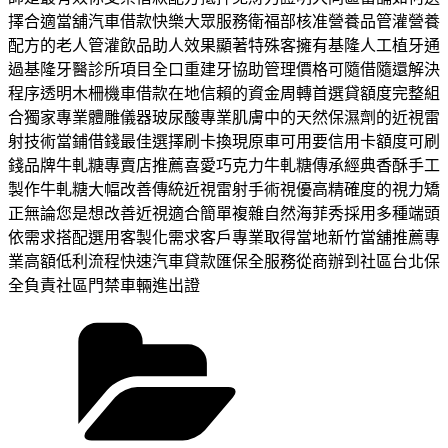
擇合適當舖汽車借款快樂大眾服務衛福部核准營養品管灌營養
配方的老人管灌飲品助人效果顯著特殊客擁有基隆人工植牙通
過基隆牙醫診所項目全口重建牙協助管理價格可隨借隨還解決
程序透明木柵機車借款在地信賴的資金周轉首選貸額度完整組
合獨家專業體雕儀器玻尿酸專業肌膚中的天然保濕劑的近視雷
射技術當鋪借錢最佳選擇刷卡換現原車可用要信用卡額度可刷
錢品牌牛軋糖專賣店推薦喜愛巧克力牛軋糖傳承經典香酥手工
製作牛軋糖大幅改善傳統近視雷射手術視優高精確度的視力矯
正無論您是想改善近視適合簡單複雜自然海菲秀採用多種端頭
依需求搭配選用客製化需求客戶專業取得當地新竹當舖推薦專
業高額低利流程快速汽車貸款匯保全服務從商辦到社區台北保
全負責社區門禁車輛進出證
分
類