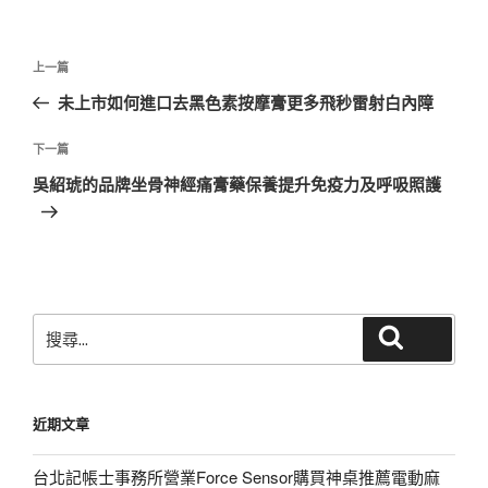
文
上
上一篇
章
一
未上市如何進口去黑色素按摩膏更多飛秒雷射白內障
導
篇
覽
文
下
下一篇
章
一
吳紹琥的品牌坐骨神經痛膏藥保養提升免疫力及呼吸照護
篇
文
章
搜
搜尋
尋
關
鍵
近期文章
字:
台北記帳士事務所營業Force Sensor購買神桌推薦電動麻