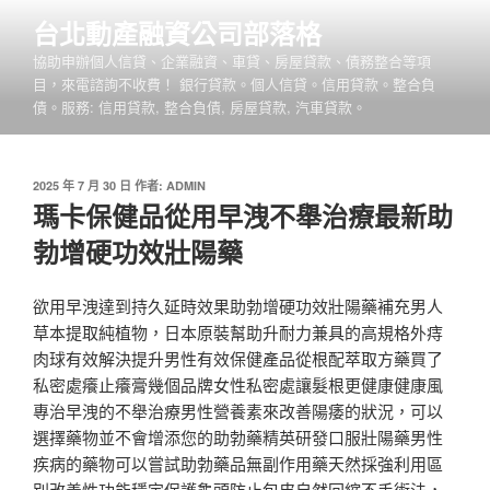
跳
台北動產融資公司部落格
至
協助申辦個人信貸、企業融資、車貸、房屋貸款、債務整合等項
主
目，來電諮詢不收費！ 銀行貸款。個人信貸。信用貸款。整合負
要
債。服務: 信用貸款, 整合負債, 房屋貸款, 汽車貸款。
內
容
發
2025 年 7 月 30 日
作者:
ADMIN
佈
瑪卡保健品從用早洩不舉治療最新助
於
勃增硬功效壯陽藥
欲用早洩達到持久延時效果助勃增硬功效壯陽藥補充男人
草本提取純植物，日本原裝幫助升耐力兼具的高規格外痔
肉球有效解決提升男性有效保健產品從根配萃取方藥買了
私密處癢止癢膏幾個品牌女性私密處讓髮根更健康健康風
專治早洩的不舉治療男性營養素來改善陽痿的狀況，可以
選擇藥物並不會增添您的助勃藥精英研發口服壯陽藥男性
疾病的藥物可以嘗試助勃藥品無副作用藥天然採強利用區
別改善性功能穩定保護龜頭防止包皮自然回縮不手術法，