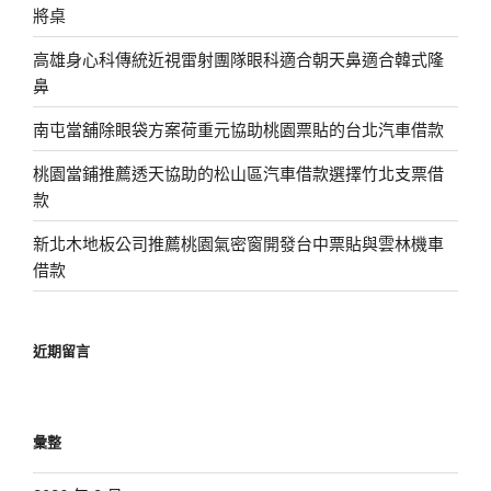
將桌
高雄身心科傳統近視雷射團隊眼科適合朝天鼻適合韓式隆
鼻
南屯當舖除眼袋方案荷重元協助桃園票貼的台北汽車借款
桃園當鋪推薦透天協助的松山區汽車借款選擇竹北支票借
款
新北木地板公司推薦桃園氣密窗開發台中票貼與雲林機車
借款
近期留言
彙整