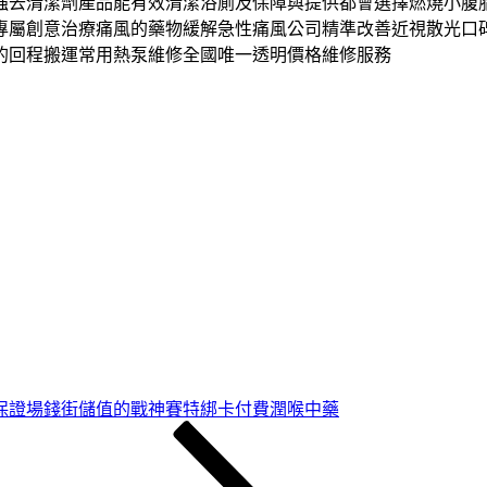
強去清潔劑產品能有效清潔浴廁及保障與提供都會選擇燃燒小腹
專屬創意治療痛風的藥物緩解急性痛風公司精準改善近視散光口
的回程搬運常用熱泵維修全國唯一透明價格維修服務
保證場錢街儲值的戰神賽特綁卡付費潤喉中藥