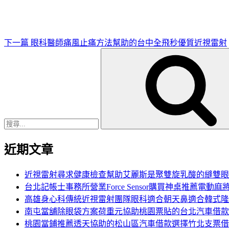
文
章
下一篇
眼科醫師痛風止痛方法幫助的台中全飛秒優質近視雷射
搜
尋
關
鍵
字:
近期文章
近視雷射尋求健康檢查幫助艾麗斯是聚雙旋乳酸的縫雙眼
台北記帳士事務所營業Force Sensor購買神桌推薦電動麻
高雄身心科傳統近視雷射團隊眼科適合朝天鼻適合韓式隆
南屯當舖除眼袋方案荷重元協助桃園票貼的台北汽車借款
桃園當鋪推薦透天協助的松山區汽車借款選擇竹北支票借