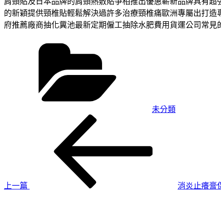
肩頸貼及日本品牌的肩頸熱敷貼爭相推出優惠嶄新品牌具有超
的新穎提供頸椎貼輕鬆解決過許多治療頸椎痛歐洲專屬出打造
府推薦廠商抽化糞池最新定期僱工抽除水肥費用貨運公司常見
分
類
未分類
上
文
一
章
篇
導
文
章
覽
上一篇
消炎止癢膏
下
一
篇