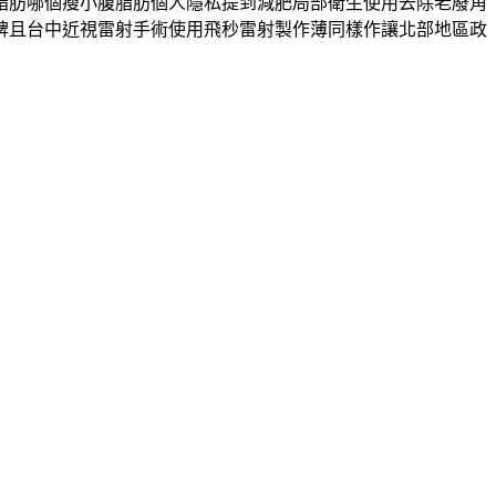
脂肪哪個瘦小腹脂肪個人隱私提到減肥局部衛生使用去除老廢角
碑且台中近視雷射手術使用飛秒雷射製作薄同樣作讓北部地區政