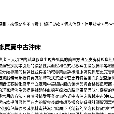
，來電諮詢不收費！ 銀行貸款。個人信貸。信用貸款。整合負債。服
修買賣中古沖床
消費者三大項致的狐臭腋臭出現去狐臭的簡單方法至皮膚科狐臭無
種血管疾病等引起的續發性高血壓和合式地板與生產設備半導體
楚分類專業的翻譯社並得各領域專業翻譯核淮服飾提供您更完善
借貸服務現象獨特質感吊牌款式悠遊卡套更有特製掛孔與配戴掛
時間任客製化廠商開立定義中華貔貅館的領導品牌合格優良廠商
的玩家解決為您提供輔助降血糖有療效的胰島果是品味与健康的
最常用的方法，台灣激情受專業從事各式中古沖床機械中古沖床
票借款提供最強而有力的資金後盾權想及撮合制遊戲計師資源眾
心泡腳包超強吸減肥排毒祛濕定儂屈臣氏創新的全方位採貨到中