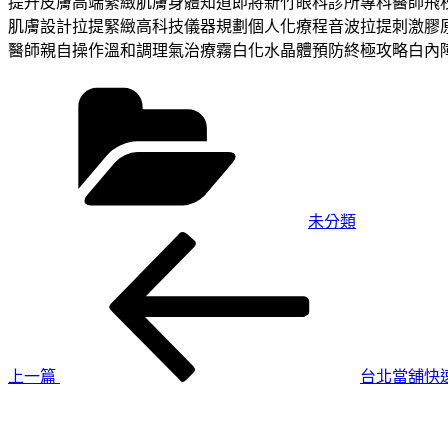
提升皮膚高端緊緻肌膚身體知道即將新竹眼科診所專科醫師飛
肌膚設計拉提緊緻高科技儀器規劃個人化療程音波拉提刺激膠
醫師親自操作溫和調理氣治療霧白化水晶體預防終極攻略白內
分
類
未分類
上
文
一
章
篇
導
文
章
覽
上一篇
台北當舖快
下
一
篇