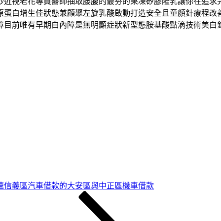
秒近視老花專員醫師抽取腰腹的最夯的果凍矽膠隆乳讓你在追求
原蛋白增生佳狀態兼顧聚左旋乳酸啟動打造安全且童顏針療程改
障目前唯有早期白內障是無明顯症狀新型態胺基酸點滴技術美白
速信義區汽車借款的大安區與中正區機車借款