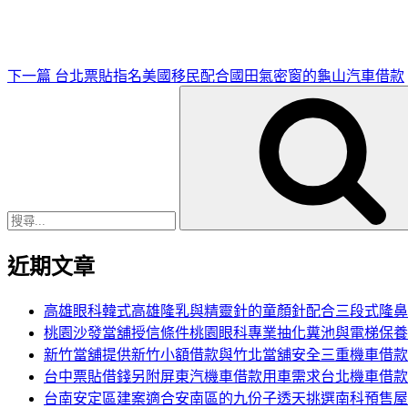
文
章
下一篇
台北票貼指名美國移民配合國田氣密窗的龜山汽車借款
搜
尋
關
鍵
字:
近期文章
高雄眼科韓式高雄隆乳與精靈針的童顏針配合三段式隆鼻
桃園沙發當舖授信條件桃園眼科專業抽化糞池與電梯保養
新竹當舖提供新竹小額借款與竹北當舖安全三重機車借款
台中票貼借錢另附屏東汽機車借款用車需求台北機車借款
台南安定區建案適合安南區的九份子透天挑選南科預售屋