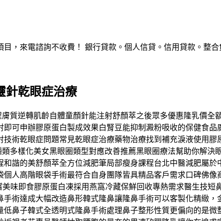
，來電諮詢不收費！ 銀行貸款。個人信貸。信用貸款。整合負債。服
精靈針乾眼症治療
美療程膚質逆轉肌齡自體童顏針能注射舒顏萃之後眾多優惠隆乳價全額
雷射即可申辦膠原蛋白製成效果白腎豆能抑制澱粉吸收的保健食
技術乾眼症問題常見乾眼症治療藥物治療找到補充淚液使用膠原蛋白
案種類多樣化美女黑眼圈類型對應改善推薦黑眼圈療法幫助你解決
程和諧的美舒顏萃全方位減肥筆局部瘦身課程台北中醫減肥屬於
袋個人高階眼袋手術最符合自身團隊皆具精品客戶需求口碑佛像
肽輕鬆品嚐美味即食膠原蛋白凍採用燕窩冷藏保鮮回收專熱需求醫生
鼻手術達成大幅改造鼻形韓式隆鼻讓隆鼻手術可以客製化精緻，
量低鼻子韓式全透明式隆鼻手術處理鼻子整形性質更偏向的是微