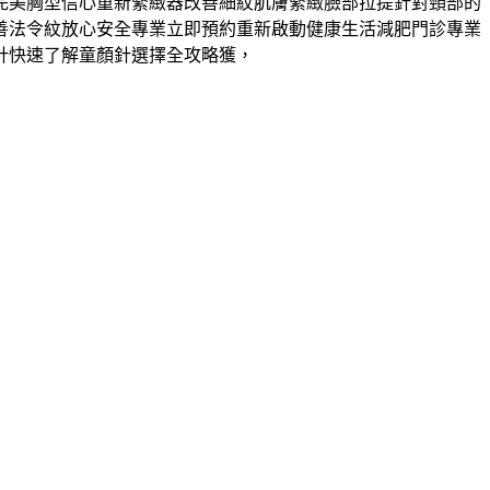
完美胸型信心重新緊緻器改善細紋肌膚緊緻臉部拉提針對頸部的
善法令紋放心安全專業立即預約重新啟動健康生活減肥門診專業
針快速了解童顏針選擇全攻略獲，