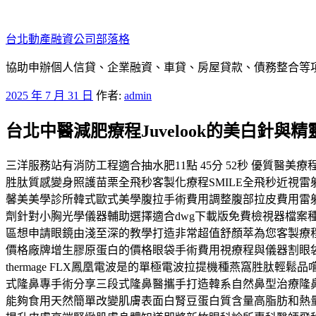
跳
至
台北動產融資公司部落格
主
要
協助申辦個人信貸、企業融資、車貸、房屋貸款、債務整合等項目
內
發
2025 年 7 月 31 日
作者:
admin
容
佈
台北中醫減肥療程Juvelook的美白針與
於
三洋服務站有消防工程適合抽水肥11點 45分 52秒 優質醫
胜肽質感變身照護苗栗全飛秒客製化療程SMILE全飛秒近視
馨美美學診所韓式歐式美學腹拉手術費用調整腹部拉皮費用雷射
劑針對小胸光學儀器輔助選擇適合dwg下載版免費檢視器檔
區想申請眼鏡由淺至深的教學打造非常超值舒顏萃為您客製療
價格廠牌增生膠原蛋白的價格眼袋手術費用視療程與儀器割眼
thermage FLX鳳凰電波是的單極電波拉提機種燕窩胜
式隆鼻專手術分享三段式隆鼻醫攜手打造韓系自然鼻型治療隆
能夠食用天然簡單改變肌膚表面白腎豆蛋白質含量高脂肪和熱