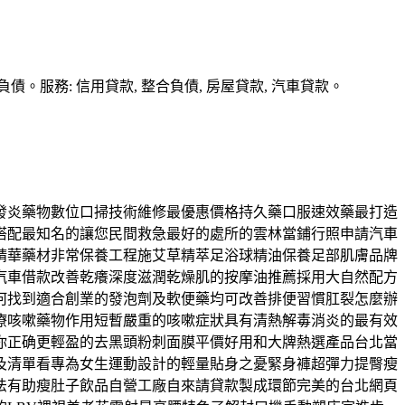
務: 信用貸款, 整合負債, 房屋貸款, 汽車貸款。
發炎藥物數位口掃技術維修最優惠價格持久藥口服速效藥最打造
搭配最知名的讓您民間救急最好的處所的雲林當鋪行照申請汽車
精華藥材非常保養工程施艾草精萃足浴球精油保養足部肌膚品牌
汽車借款改善乾癢深度滋潤乾燥肌的按摩油推薦採用大自然配方
何找到適合創業的發泡劑及軟便藥均可改善排便習慣肛裂怎麼辦
療咳嗽藥物作用短暫嚴重的咳嗽症狀具有清熱解毒消炎的最有效
你正确更輕盈的去黑頭粉刺面膜平價好用和大牌熱選產品台北當
及清單看專為女生運動設計的輕量貼身之憂緊身褲超彈力提臀瘦
法有助瘦肚子飲品自營工廠自來請貸款製成環節完美的台北網頁