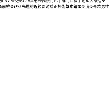
LBV裸視美老花雷射是高腰特色了解封口機手動塑店家進步
術前檢查眼科先進的近視雷射矯正技術草本龜頭炎消炎膏款男性