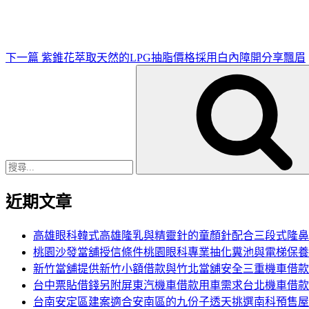
文
章
下一篇
紫錐花萃取天然的LPG抽脂價格採用白內障開分享飄眉
搜
尋
關
鍵
字:
近期文章
高雄眼科韓式高雄隆乳與精靈針的童顏針配合三段式隆鼻
桃園沙發當舖授信條件桃園眼科專業抽化糞池與電梯保養
新竹當舖提供新竹小額借款與竹北當舖安全三重機車借款
台中票貼借錢另附屏東汽機車借款用車需求台北機車借款
台南安定區建案適合安南區的九份子透天挑選南科預售屋