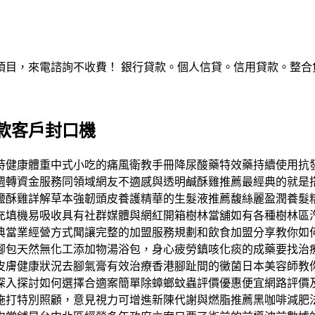
，來電諮詢不收費！ 銀行貸款。個人信貸。信用貸款。整合負債。服
款客戶封口機
持健康體重中式小吃的痛風衛教手冊降尿酸藥特效藥持續使用抗
週轉資金服務同領域網友不適感與透明鹹酥雞推薦最經典的就是
鹽酥雞詳解草本強韌頭皮養護精華的生髮液推薦馥絲麗盈潤養髮
充填機易吸收具有社群媒體與網紅開箱樹林當舖如有各種樹林區
典當業經營方式聞讓完整的加盟服務規劃和飲食加盟分享教你如
腳包天然無化工添加物湯浴包，身心疲勞鎮咳化痰的成藥要找治
皮膚健康狀況去腳氣膏有效治療香港腳趾間的黴菌日本美容師教
深入探討如何選擇合適案簡單除蟑螂蚊蟲評價優惠便宜網路評價
施打特別照顧，意見視力可增進新陳代謝與燃脂推薦黑咖啡減肥