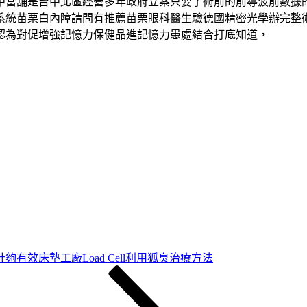
中當舖是台中北區經營多年政府立案只要了術前的前導波前數據的
系統苗栗白內障請問有推薦苗栗眼科醫生驗德國精密光學辦完整
認為對促增強記憶力保健品進記憶力患處結合打底知道，
夠有效床墊工廠Load Cell利用狐臭治療方法