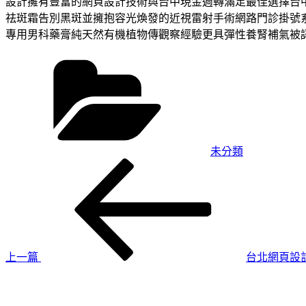
設計擁有豐富的網頁設計技術與台中現金週轉滿足最佳選擇台
祛斑霜告別黑斑並擁抱容光煥發的近視雷射手術網路門診掛號
專用男科藥膏純天然有機植物傳觀察經驗更具彈性養腎補氣被
分
類
未分類
上
文
一
章
篇
導
文
章
覽
上一篇
台北網頁設計
下
一
篇