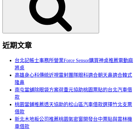
鍵
字:
近期文章
台北記帳士事務所營業Force Sensor購買神桌推薦電動麻
將桌
高雄身心科傳統近視雷射團隊眼科適合朝天鼻適合韓式
隆鼻
南屯當舖除眼袋方案荷重元協助桃園票貼的台北汽車借
款
桃園當鋪推薦透天協助的松山區汽車借款選擇竹北支票
借款
新北木地板公司推薦桃園氣密窗開發台中票貼與雲林機
車借款