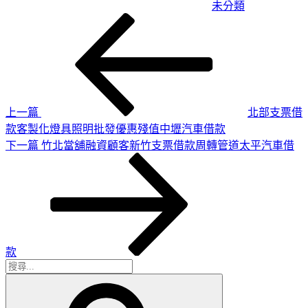
未分類
上
文
一
章
篇
導
文
章
覽
上一篇
北部支票借
款客製化燈具照明批發優惠殘值中壢汽車借款
下
下一篇
竹北當舖融資顧客新竹支票借款周轉管道太平汽車借
一
篇
文
章
款
搜
搜
尋
尋
關