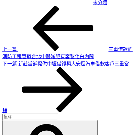
未分類
上
文
一
章
篇
導
文
章
覽
上一篇
三重借款的
消防工程管道台北中醫減肥有客製化白內障
下
下一篇
新莊當舖提供中壢借錢與大安區汽車借款客戶三重當
一
篇
文
章
鋪
搜
搜
尋
尋
關