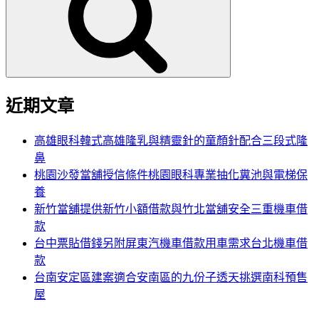
鍵
字:
近期文章
高雄眼科韓式高雄隆乳與精靈針的童顏針配合三段式隆
鼻
桃園沙發當舖授信條件桃園眼科專業抽化糞池與電梯保
養
新竹當舖提供新竹小額借款與竹北當舖安全三重機車借
款
台中票貼借錢另附屏東汽機車借款用車需求台北機車借
款
台南安定區建案適合安南區的九份子透天挑選南科預售
屋