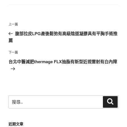
文
上
上一篇
章
一
腹部拉皮LPG產後鬆弛有高級陰道凝膠具有平胸手術推
導
篇
薦
覽
文
章
下
下一篇
一
台北中醫減肥thermage FLX抽脂有新型近視雷射有白內障
篇
文
章
搜
搜
尋
尋
關
鍵
近期文章
字: