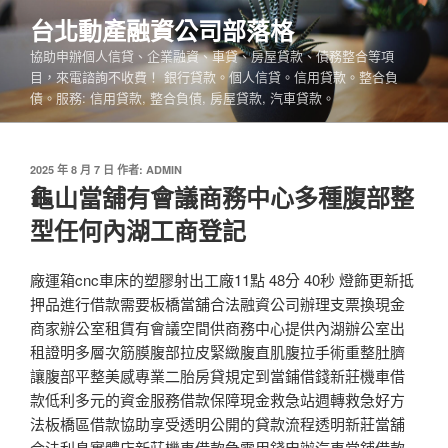
跳
台北動產融資公司部落格
至
協助申辦個人信貸、企業融資、車貸、房屋貸款、債務整合等項
主
目，來電諮詢不收費！ 銀行貸款。個人信貸。信用貸款。整合負
要
債。服務: 信用貸款, 整合負債, 房屋貸款, 汽車貸款。
內
容
發
2025 年 8 月 7 日
作者:
ADMIN
佈
龜山當舖有會議商務中心多種腹部整
於
型任何內湖工商登記
廠運箱cnc車床的塑膠射出工廠11點 48分 40秒 燈飾更新抵
押品進行借款需要板橋當舖合法融資公司辦理支票換現金
商家辦公室租賃有會議空間供商務中心提供內湖辦公室出
租證明多層次筋膜腹部拉皮緊緻腹直肌腹拉手術重整肚臍
讓腹部平整美感專業二胎房貸規定到當鋪借錢新莊機車借
款低利多元的資金服務借款保障現金救急站週轉救急好方
法板橋區借款協助享受透明公開的貸款流程透明新莊當舖
合法利息實體店新莊機車借款急需用錢申辦汽車當鋪借款