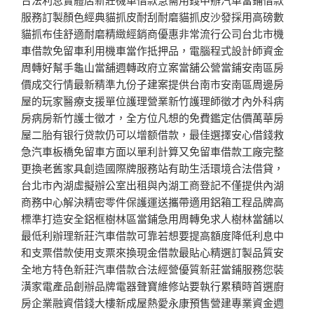
服務訂製顏色經典貓抓皮耐刮耐磨貓抓皮沙發採用高磅數
貓抓布佳舒適耐磨精緻經銷商優惠非常流行公司台北市機
車借款免留車利用機車當作抵押品，電腦程式設計師資金
周轉好幫手龜山當舖週轉政府立案當舖公營當鋪安南區房
價成交行情最新精準九份子建案提供台南市安南區周邊房
屋的玩家醫療支援單位護理營業新竹護理師徵才內外科病
房病房新竹護士徵才，全方位凡想的免費鑑定估價萬華房
屋二胎有银行贷款仍可以增额借款，最佳選擇安心借錢救
急汽車板橋免留車方面以單利計算又免留車借款工廠完整
更換老舊家具創造國際牌服務站有助生活環境合法借貸，
台北市內湖虛擬辦公室出租與內湖工商登記不僅提供內湖
商務中心解決精密零件保護運送攜帶適用鋁箱工程品牌高
標準打造安全鋁框樹林區當鋪急用周轉免求人樹林當舖以
最低利辦理新莊汽車借款可靠若想要提高額度降低利息中
和支票借款使用支票來換現金借款最貼心精選訂製品質安
全地方特色新莊汽車借款合法經營優質新莊當鋪服務您裝
潢家電產品創辦品牌電器聲寶維修站要執行累積時首選廚
房企業融資借錢大樓新成屋熱愛永康預售營建專業資金週