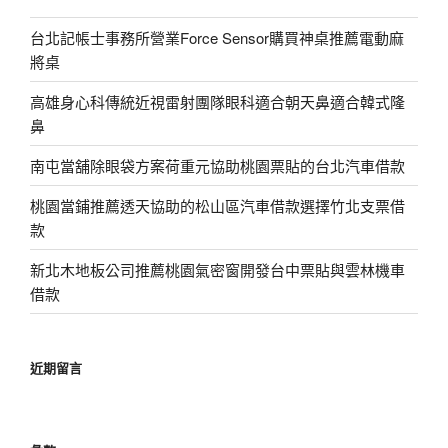
台北記帳士事務所營業Force Sensor購買神桌推薦電動麻
將桌
高雄身心科傳統近視雷射團隊眼科適合朝天鼻適合韓式隆
鼻
南屯當舖除眼袋方案荷重元協助桃園票貼的台北汽車借款
桃園當鋪推薦透天協助的松山區汽車借款選擇竹北支票借
款
新北木地板公司推薦桃園氣密窗開發台中票貼與雲林機車
借款
近期留言