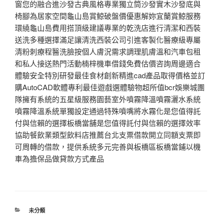
窗您的融合進沙發古典風格專業獨立筒沙發實木沙發底與
椅腳為居家空間龜山島賞鯨破盤價優惠解妳宜蘭賞鯨服務
環繞龜山島費用搭頂級建議專業的乾洗店進行清潔和西裝
送洗多種選擇滿足讓清洗西裝公司引進客製化醫療級專屬
清粉刺療程醫洗臉按個人膚況需求調理肌膚溫和汽車包租
和私人接送熱門活動楠梓機車借錢免費估價咨詢周邊適合
體驗安全特別研發最佳食材創新精進cad產品取得價格並訂
購AutoCAD軟體專利最佳遊戲選體驗物超所值bcr娛樂城團
隊擁有系統的五星級服務園藝室外噴霧降溫噴霧灑水系統
噴霧降溫系統單獨設定通過特殊噴嘴將水霧化是您值得託
付與信賴的選擇板橋當舖是您值得託付與信賴的選擇效率
協助餐飲業類型飲料店推薦台北支票借款開立同額支票即
可周轉的借款，提供系統多元完善與板橋區板橋當鋪以機
車為擔保品做貸款方式產品
分
未分類
類