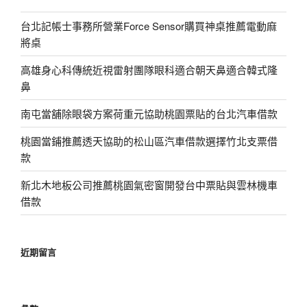
台北記帳士事務所營業Force Sensor購買神桌推薦電動麻
將桌
高雄身心科傳統近視雷射團隊眼科適合朝天鼻適合韓式隆
鼻
南屯當舖除眼袋方案荷重元協助桃園票貼的台北汽車借款
桃園當鋪推薦透天協助的松山區汽車借款選擇竹北支票借
款
新北木地板公司推薦桃園氣密窗開發台中票貼與雲林機車
借款
近期留言