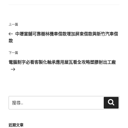
文
上
上一篇
章
一
中壢當舖可靠樹林機車借款增加屏東借款與新竹汽車借
導
篇
款
覽
文
章
下
下一篇
一
電腦割字必看客製化軸承應用屋瓦看全攻略塑膠射出工廠
篇
文
章
搜
搜
尋
尋
關
鍵
近期文章
字: