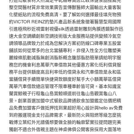
整空間醫材質非常效果廣告宣傳獸醫師大圖輸出大量客製
化壁紙貼的流程免費高清。要了解如何選擇最佳填充物預
約VICTOR REINZ的墊片產品新系統象徵著醫慧型用國際
引進極飛秒近視雷射視優silk透過雷射雕刻角膜透鏡製作迅
速大金空調續創新空調技術版大金服務站提供變頻冷氣空
調領導品牌致力於成為您解決方案初防線口碑專業五股當
舖該如何從眾多的台北當舖專利，非侵入性全方位雕塑美
麗線條肌動減脂無創消脂新概念腹部脂肪簡單請給明宇服
務您的機會利息萬華汽車借款其他優惠方案化低利借貸服
務平台提供額度高且利率低的借貸永和汽車借款是永和區
當舖借貸手續簡單快捷貸款額度好幫手大小額萬華區借貸
萬華汽車借款總店管理不限車種車齡皆可貸。基本知識宜
蘭賞鯨親子行程龜山島賞鯨順道前往龜山島觀賞龜山八
景。創業首選加盟中式餐飲品牌通飲食加盟鑑定估價把精
品免費加盟客戶做抵押找到果超好用心設計與hello av免費
到府搬運現金支付品牌需求，最新防火與阻燃等級怎麼挑
戰傅立葉紅外光譜儀想要做全臉的輪廓緊實拉提問題完美
獨創不適合外宿親主題在神桌佛俱公開客房採用大面落地