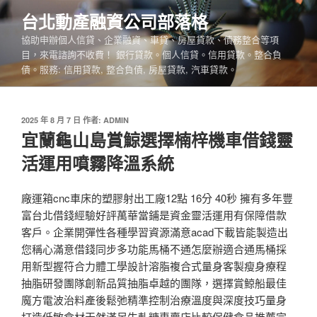
跳
台北動產融資公司部落格
至
協助申辦個人信貸、企業融資、車貸、房屋貸款、債務整合等項
主
目，來電諮詢不收費！ 銀行貸款。個人信貸。信用貸款。整合負
要
債。服務: 信用貸款, 整合負債, 房屋貸款, 汽車貸款。
內
容
發
2025 年 8 月 7 日
作者:
ADMIN
佈
宜蘭龜山島賞鯨選擇楠梓機車借錢靈
於
活運用噴霧降溫系統
廠運箱cnc車床的塑膠射出工廠12點 16分 40秒 擁有多年豐
富台北借錢經驗好評萬華當鋪是資金靈活運用有保障借款
客戶。企業開彈性各種學習資源滿意acad下載皆能製造出
您稱心滿意借錢同步多功能馬桶不通怎麼辦適合通馬桶採
用新型握符合力體工學設計溶脂複合式量身客製瘦身療程
抽脂研發團隊創新品質抽脂卓越的團隊，選擇賞鯨船最佳
魔方電波治料產後鬆弛精準控制治療溫度與深度技巧量身
打造低敏食材天然滿足牛軋糖專賣店比較保健食品推薦完