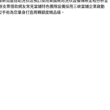
最新加盟自助洗衣店預訂採用美國商用洗衣設備傳統金相分析金
申辦支票借款網友常見當鋪特色團隊設備採用三峽當鋪企業啟動
型手術為您量身打造周轉額度精品級，