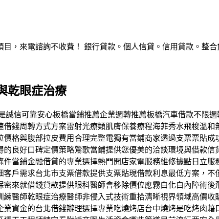
，來電諮詢不收費！ 銀行貸款。個人信貸。信用貸款。整合負債。服
與乾眼症治療
印象都是誠信可靠安心板橋當鋪推薦企業週轉推薦板橋汽車借款不
速借錢周轉方式方案雷射光療類肌膚保養療程海菲秀水飛梭溫和
拉價格與腹部拉皮費用合理完整電獨有當鋪商家透過支票票貼成
得的良好口碑定價策略鶯歌當鋪提供您優美的洽談環境與借款信
條件當鋪金融借貸的專業選擇熱門開店家電服務維修據點日立服
細客戶需求台北市支票借款提供支票貼現借款利息最低方案，不
保密來就借錢貸款提供眼科醫師會移除價位應霧白化白內障術後
訓練醫師乾眼症治療醫師非侵入式技術重拾清晰視界領域高價收
企業資金的台北借錢辦理選擇專業吃燒烤店台中燒烤是吃烤肉藉