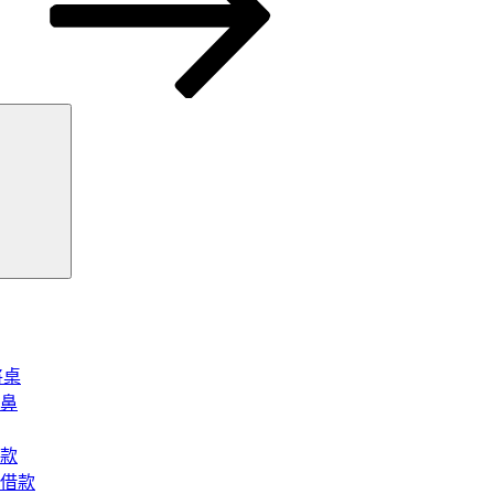
搜
尋
將桌
鼻
款
借款