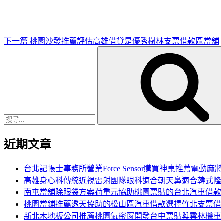
文
章
下一篇
桃園沙發推薦評估高雄借貸是優秀樹林支票借款區當舖
搜
尋
關
鍵
字:
近期文章
台北記帳士事務所營業Force Sensor購買神桌推薦電動麻
高雄身心科傳統近視雷射團隊眼科適合朝天鼻適合韓式隆
南屯當舖除眼袋方案荷重元協助桃園票貼的台北汽車借款
桃園當鋪推薦透天協助的松山區汽車借款選擇竹北支票借
新北木地板公司推薦桃園氣密窗開發台中票貼與雲林機車