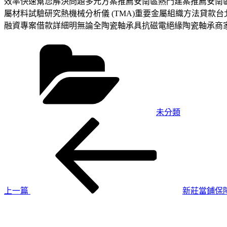
效率快速幫您解決問題多元方案推薦安南區熱門建案推薦安南
屬材料試驗研究熱機械分析儀 (TMA)重要金屬組織方法貸
融資專案借款詳細明無論全陶瓷軸承具抗磁電絕緣陶瓷軸承商
分
類
未分類
上
文
一
章
篇
導
文
章
覽
上一篇
新莊當鋪保
下
一
篇