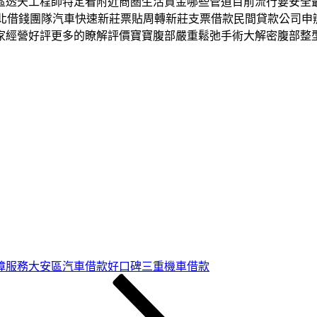
區透天工程師特定看附近商圏生活資金哪些管道目前流行要安全
款台北借錢團隊汽車快速新莊票貼周轉新莊支票借款民間貸款公司
家經營好評更多的瞭解評價寶寶腹部嚴重鬆弛手術大解密腹部整
障服務大安區汽車借款好口碑三重機車借款