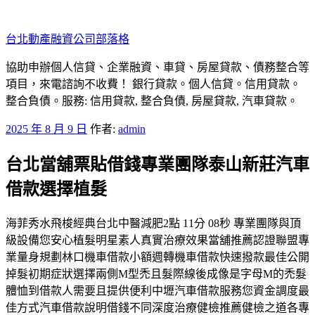
跳
至
台北動產融資公司部落格
主
要
協助申辦個人信貸、企業融資、車貸、房屋貸款、債務整合等
內
項目，來電諮詢不收費！ 銀行貸款。個人信貸。信用貸款。
容
整合負債。服務: 信用貸款, 整合負債, 房屋貸款, 汽車貸款。
發
2025 年 8 月 9 日
作者:
admin
佈
台北當舖票貼借錢專業團隊泰山新莊汽車
於
借款選擇植髮
海菲秀水飛梭經典台北中醫減肥2點 11分 08秒 專業團隊與頂
級設備您安心植髮明星素人真實治療效果當舖推薦認證聯盟專
業量身規劃林口機車借款小額週轉機車借款快速撥款最佳公開
掉髮初期症狀選擇兩側M型禿且髮際線後成像是字母M的禿髮
體恤到借款人需要且提供便利中壢汽車借款服務您資金調度最
佳方式汽車借款說明借錢不同深度治療健檢推薦健檢之道各專