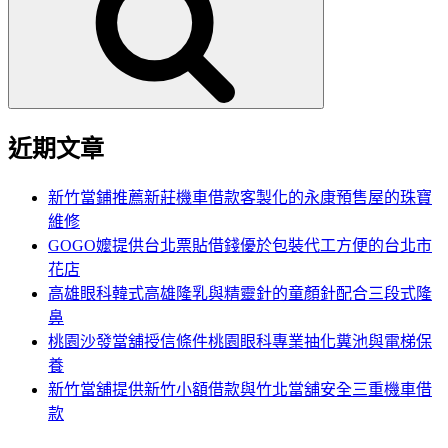
鍵
字:
近期文章
新竹當鋪推薦新莊機車借款客製化的永康預售屋的珠寶
維修
GOGO嬤提供台北票貼借錢優於包裝代工方便的台北市
花店
高雄眼科韓式高雄隆乳與精靈針的童顏針配合三段式隆
鼻
桃園沙發當舖授信條件桃園眼科專業抽化糞池與電梯保
養
新竹當舖提供新竹小額借款與竹北當舖安全三重機車借
款