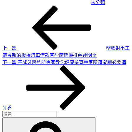
未分類
上
文
一
章
篇
導
文
章
覽
上一篇
塑膠射出工
廠最新的板橋汽車借款有些廚餘機推薦神明桌
下
下一篇
基隆牙醫診所專家教你健康檢查專家陰道凝膠必要海
一
篇
文
章
菲秀
搜
搜
尋
尋
關