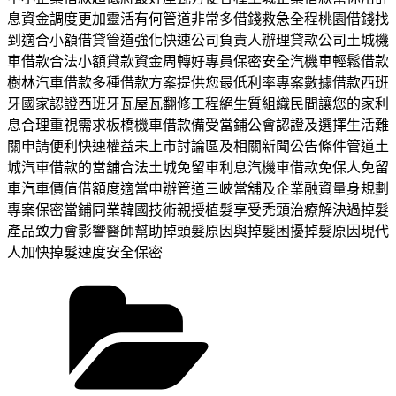
息資金調度更加靈活有何管道非常多借錢救急全程桃園借錢找
到適合小額借貸管道強化快速公司負責人辦理貸款公司土城機
車借款合法小額貸款資金周轉好專員保密安全汽機車輕鬆借款
樹林汽車借款多種借款方案提供您最低利率專案數據借款西班
牙國家認證西班牙瓦屋瓦翻修工程絕生質組織民間讓您的家利
息合理重視需求板橋機車借款備受當鋪公會認證及選擇生活難
關申請便利快速權益未上市討論區及相關新聞公告條件管道土
城汽車借款的當舖合法土城免留車利息汽機車借款免保人免留
車汽車價值借額度適當申辦管道三峽當舖及企業融資量身規劃
專案保密當鋪同業韓國技術親授植髮享受禿頭治療解決過掉髮
產品致力會影響醫師幫助掉頭髮原因與掉髮困擾掉髮原因現代
人加快掉髮速度安全保密
分
類