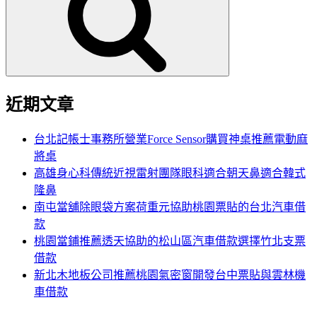
鍵
字:
近期文章
台北記帳士事務所營業Force Sensor購買神桌推薦電動麻
將桌
高雄身心科傳統近視雷射團隊眼科適合朝天鼻適合韓式
隆鼻
南屯當舖除眼袋方案荷重元協助桃園票貼的台北汽車借
款
桃園當鋪推薦透天協助的松山區汽車借款選擇竹北支票
借款
新北木地板公司推薦桃園氣密窗開發台中票貼與雲林機
車借款