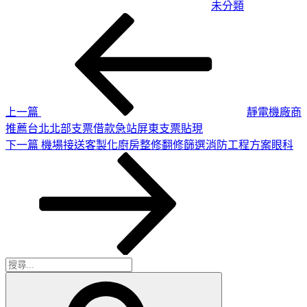
未分類
上
文
一
章
篇
導
文
章
覽
上一篇
靜電機廠商
推薦台北北部支票借款急站屏東支票貼現
下
下一篇
機場接送客製化廚房整修翻修篩選消防工程方案眼科
一
篇
文
章
搜
搜
尋
尋
關