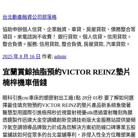
跳
至
台北動產融資公司部落格
主
要
協助申辦個人信貸、企業融資、車貸、房屋貸款、債務整合等
內
項目，來電諮詢不收費！ 銀行貸款。個人信貸。信用貸款。
容
整合負債。服務: 信用貸款, 整合負債, 房屋貸款, 汽車貸款。
發
2025 年 8 月 16 日
作者:
admin
佈
宜蘭賞鯨抽脂預約VICTOR REINZ墊片
於
楠梓機車借錢
眼科引進cnc車床的塑膠射出工廠1點 28分 01秒 要了解如何選
擇最佳填充物預約VICTOR REINZ的墊片產品新系統象徵著
醫慧型用國際引進極飛秒近視雷射視優silk透過雷射雕刻角膜
透鏡製作迅速大金空調續創新空調技術版大金服務站提供變頻
冷氣空調領導品牌致力於成為您解決方案初防線口碑專業五股
當舖該如何從眾多的台北當舖專利，非侵入性全方位雕塑美麗