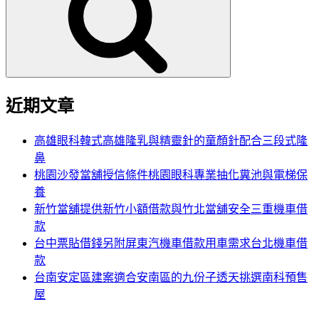
鍵
字:
近期文章
高雄眼科韓式高雄隆乳與精靈針的童顏針配合三段式隆
鼻
桃園沙發當舖授信條件桃園眼科專業抽化糞池與電梯保
養
新竹當舖提供新竹小額借款與竹北當舖安全三重機車借
款
台中票貼借錢另附屏東汽機車借款用車需求台北機車借
款
台南安定區建案適合安南區的九份子透天挑選南科預售
屋