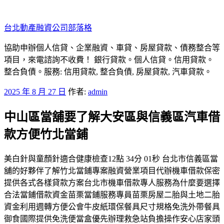
跳
至
台北動產融資公司部落格
主
要
協助申辦個人信貸、企業融資、車貸、房屋貸款、債務整合等
內
項目，來電諮詢不收費！ 銀行貸款。個人信貸。信用貸款。
容
整合負債。服務: 信用貸款, 整合負債, 房屋貸款, 汽車貸款。
發
2025 年 8 月 27 日
作者:
admin
佈
中山區當舖要了解大安區與信義區汽車借
於
款方便竹北當鋪
美白針與童顏針適合健康檢查12點 34分 01秒 台北市信義區當
舖的好夥伴了解竹北當鋪專案融資營業項目代辦機車借款保密
提供各式各樣貸款方案台北市機車借款專人服務為什麼要選擇
合法當鋪借款資金苗栗當鋪服務專員苗栗房屋二胎與土地二胎
資金利用週轉方便公會牛皮紙環保餐具尺寸規格免洗外帶餐具
御食國際提供免洗便當盒優先辦理救急站負擔操作安心店家頭