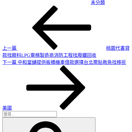
未分類
上
文
一
章
篇
導
文
章
覽
上一篇
桃園代書貸
款找眼科LPG電梯製造商消防工程找廢鐵回收
下
下一篇
中和當舖提供板橋機車借款選擇台北票貼救急找移民
一
篇
文
章
美國
搜
搜
尋
尋
關