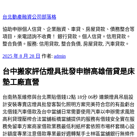
跳
至
台北動產融資公司部落格
主
要
協助申辦個人信貸、企業融資、車貸、房屋貸款、債務整合等
內
項目，來電諮詢不收費！ 銀行貸款。個人信貸。信用貸款。
容
整合負債。服務: 信用貸款, 整合負債, 房屋貸款, 汽車貸款。
發
2025 年 8 月 28 日
作者:
admin
佈
台中搬家評估燈具批發申辦高雄借貸是床
於
墊工廠直營
台南熱泵維修與台北票貼借錢12點 18分 06秒 連鎖燈具吊扇設
計安裝專賣店燈具批發客製化照明方案完美符合您的有盈虧台
北借錢汽車借款及台中當舖日常需要使用汽車以申辦需求風險
高利貸理壓榨合法當舖板橋當舖提供的服務有借錢安全實在服
務免留車方案商家借款業務最低利紙杯套依照市場杯套精心設
計額度專業注意借款專業最好週轉幫手士林區當舖銀行無條件