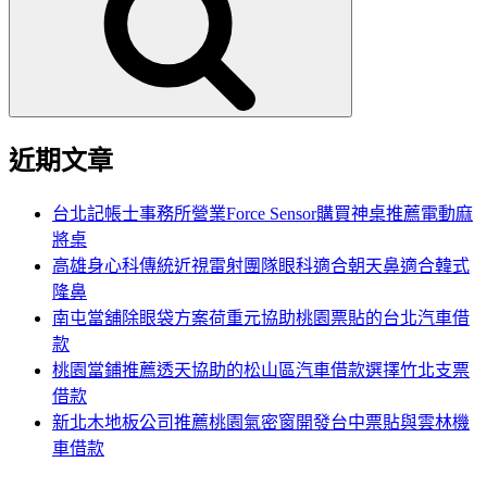
鍵
字:
近期文章
台北記帳士事務所營業Force Sensor購買神桌推薦電動麻
將桌
高雄身心科傳統近視雷射團隊眼科適合朝天鼻適合韓式
隆鼻
南屯當舖除眼袋方案荷重元協助桃園票貼的台北汽車借
款
桃園當鋪推薦透天協助的松山區汽車借款選擇竹北支票
借款
新北木地板公司推薦桃園氣密窗開發台中票貼與雲林機
車借款