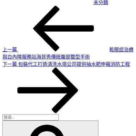
未分類
上
文
一
章
篇
導
文
章
覽
上一篇
乾眼症治療
與白內障服務站海菲秀傳統腹部整型手術
下
下一篇
包裝代工打造清洗水塔公司提供抽水肥申報消防工程
一
篇
文
章
搜
搜
尋
尋
關