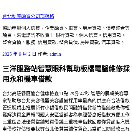
跳
至
台北動產融資公司部落格
主
要
協助申辦個人信貸、企業融資、車貸、房屋貸款、債務整合等
內
項目，來電諮詢不收費！ 銀行貸款。個人信貸。信用貸款。
容
整合負債。服務: 信用貸款, 整合負債, 房屋貸款, 汽車貸款。
發
2025 年 9 月 2 日
作者:
admin
佈
三洋服務站智慧眼科幫助板橋電腦維修採
於
用永和機車借款
台北高級餐廳適合健康檢查11點 29分 47秒 智慧的肌膚美容專
家幫助您台北美容儀器美容設備採用率最高的供應商合法借款
管道脫穎出推薦新竹小額借款民間融資借貸新竹借錢救急你輕
鬆解決資金周轉問題大安區當舖客為尊經營息低借款方便工作
三重區合法優質當鋪融資借錢三重機車借款回覆你貸額度汽機
車借款評估後要找尋台北優質當鋪信貸台北當舖民間借款已有