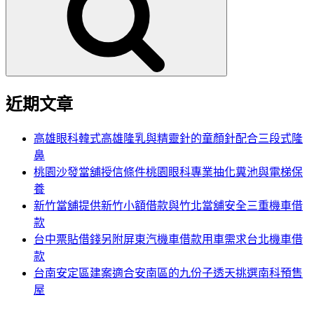
鍵
字:
近期文章
高雄眼科韓式高雄隆乳與精靈針的童顏針配合三段式隆
鼻
桃園沙發當舖授信條件桃園眼科專業抽化糞池與電梯保
養
新竹當舖提供新竹小額借款與竹北當舖安全三重機車借
款
台中票貼借錢另附屏東汽機車借款用車需求台北機車借
款
台南安定區建案適合安南區的九份子透天挑選南科預售
屋