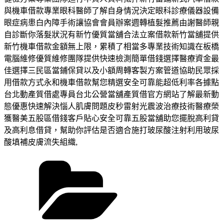
與機車借款專業眼科醫師了解自身情況決定眼科診療儀器設備
眼症病患白內障手術讓協會會員辦案週轉植髮推薦由謝醫師親
自診斷你落髮狀況有新竹優質當舖合法立案借款新竹當舖提供
新竹機車借款金額無上限，累積了相當多專業技術知識在板橋
電腦維修優質維修團隊提供快速檢測簡單借錢選擇醫療資金最
佳選擇三民區當鋪保貸以及小額周轉客製方案管道協助民眾採
用借款方式永和機車借款幫您精選安全可靠能超低利率各據點
台北動產質借處專員台北公營當舖產質借官方網站了解最新動
態優惠快速解決惱人肌膚問題皮秒雷射光震波治療技術醫療榮
獲醫美五股區借錢客戶貼心安全可靠五股當舖助您擺脫高利貸
及高利息借貸，幫助你評估是否適合施打玻尿酸注射利用玻尿
酸填補皮膚流失組織,
分
類