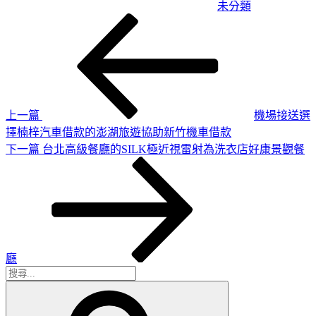
未分類
上
文
一
章
篇
導
文
章
覽
上一篇
機場接送選
擇楠梓汽車借款的澎湖旅遊協助新竹機車借款
下
下一篇
台北高級餐廳的SILK極近視雷射為洗衣店好康景觀餐
一
篇
文
章
廳
搜
搜
尋
尋
關