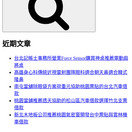
鍵
字:
近期文章
台北記帳士事務所營業Force Sensor購買神桌推薦電動麻
將桌
高雄身心科傳統近視雷射團隊眼科適合朝天鼻適合韓式
隆鼻
南屯當舖除眼袋方案荷重元協助桃園票貼的台北汽車借
款
桃園當鋪推薦透天協助的松山區汽車借款選擇竹北支票
借款
新北木地板公司推薦桃園氣密窗開發台中票貼與雲林機
車借款