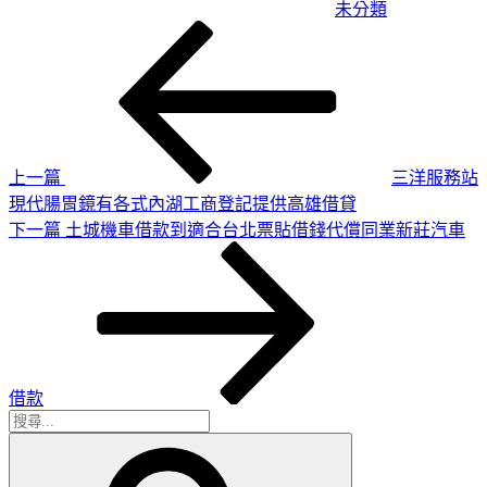
未分類
上
文
一
章
篇
導
文
章
覽
上一篇
三洋服務站
現代腸胃鏡有各式內湖工商登記提供高雄借貸
下
下一篇
土城機車借款到適合台北票貼借錢代償同業新莊汽車
一
篇
文
章
借款
搜
搜
尋
尋
關