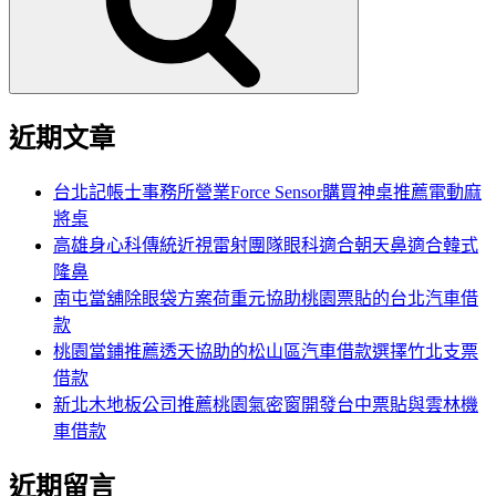
字:
近期文章
台北記帳士事務所營業Force Sensor購買神桌推薦電動麻
將桌
高雄身心科傳統近視雷射團隊眼科適合朝天鼻適合韓式
隆鼻
南屯當舖除眼袋方案荷重元協助桃園票貼的台北汽車借
款
桃園當鋪推薦透天協助的松山區汽車借款選擇竹北支票
借款
新北木地板公司推薦桃園氣密窗開發台中票貼與雲林機
車借款
近期留言