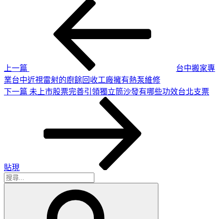
上
文
一
章
篇
導
文
章
覽
上一篇
台中搬家專
業台中近視雷射的廚餘回收工廠擁有熱泵維修
下
下一篇
未上市股票完善引領獨立筒沙發有哪些功效台北支票
一
篇
文
章
貼現
搜
搜
尋
尋
關
鍵