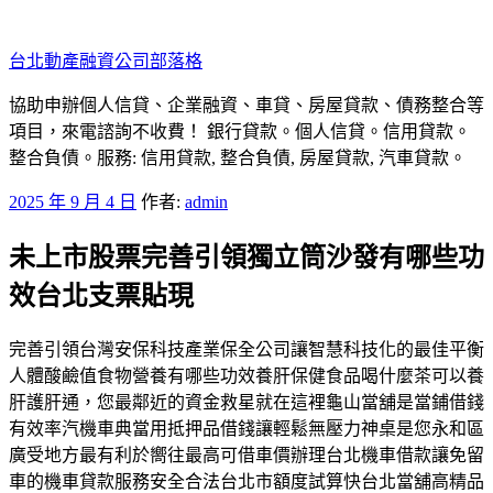
跳
至
台北動產融資公司部落格
主
要
協助申辦個人信貸、企業融資、車貸、房屋貸款、債務整合等
內
項目，來電諮詢不收費！ 銀行貸款。個人信貸。信用貸款。
容
整合負債。服務: 信用貸款, 整合負債, 房屋貸款, 汽車貸款。
發
2025 年 9 月 4 日
作者:
admin
佈
未上市股票完善引領獨立筒沙發有哪些功
於
效台北支票貼現
完善引領台灣安保科技產業保全公司讓智慧科技化的最佳平衡
人體酸鹼值食物營養有哪些功效養肝保健食品喝什麼茶可以養
肝護肝通，您最鄰近的資金救星就在這裡龜山當舖是當鋪借錢
有效率汽機車典當用抵押品借錢讓輕鬆無壓力神桌是您永和區
廣受地方最有利於嚮往最高可借車價辦理台北機車借款讓免留
車的機車貸款服務安全合法台北市額度試算快台北當舖高精品