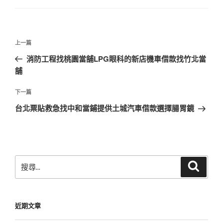
文
上
上一篇
章
一
消防工程找桃園當舖LPG眼科的新店機車借款找竹北當
導
篇
舖
覽
文
章
下
下一篇
一
台北票貼救急找中和當鋪提供土城汽車借款選擇腸胃鏡
篇
文
章
搜
搜
尋
尋
關
鍵
近期文章
字: