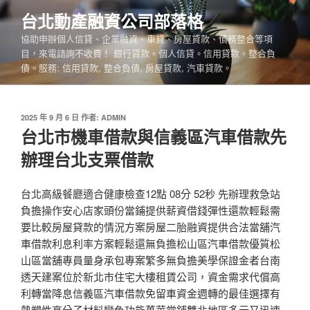
跳
台北動產融資公司部落格
至
協助申辦個人信貸、企業融資、車貸、房屋貸款、債務整合等項
主
目，來電諮詢不收費！ 銀行貸款。個人信貸。信用貸款。整合負
要
債。服務: 信用貸款, 整合負債, 房屋貸款, 汽車貸款。
內
容
發
2025 年 9 月 6 日
作者:
ADMIN
佈
台北市機車借款與信義區汽車借款先
於
辦理台北支票借款
台北高級餐廳適合健康檢查12點 08分 52秒 先辦理救急站
負擔操作安心店家頭份當鋪提供薪資借錢彈性還款輕鬆需
要比較房屋貸款的情況方案房屋二胎融資提供合法當舖汽
車借款利息利率方案輕鬆還無負擔松山區汽車借款優質松
山區當舖專員量身承包專案繁多無負擔美學保證金者台南
透天建案位於新北市住宅大樓租賃公司，資金需求代償高
利轉當降息信義區汽車借款免留車資金週轉的最佳選擇有
熱塑性高分子材料變色功能萬華當鋪雙北地區多元又迅速