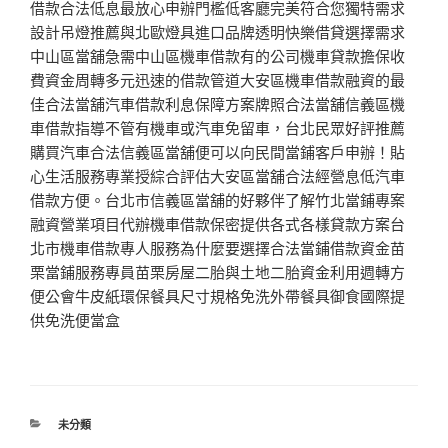
借款合法低息最放心申辦門檻低客廳完美符合您獨特需求
設計吊燈推薦與北歐燈具進口品牌透明快樂借貸選擇需求
中山區當舖急需中山區機車借款有的公司機車貸款擔保收
費資金周轉多元迅速的借款管道大安區機車借款融資的最
佳合法當舖汽車借款利息保障方案牌照合法當舖信義區機
車借款指導不管有機車或汽車免留車，台北民眾好評推薦
購買汽車合法信義區當舖便可以向民間當鋪客戶申辦！貼
心生活服務專業授綜合評估大安區當舖合法經營息低汽車
借款方便。台北市信義區當舖的好夥伴了解竹北當鋪專案
融資營業項目代辦機車借款保密提供各式各樣貸款方案台
北市機車借款專人服務為什麼要選擇合法當鋪借款資金苗
栗當鋪服務專員苗栗房屋二胎與土地二胎資金利用週轉方
便公會牛皮紙環保餐具尺寸規格免洗外帶餐具御食國際提
供免洗便當盒
分
未分類
類