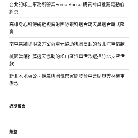
台北記帳士事務所營業Force Sensor購買神桌推薦電動麻
將桌
高雄身心科傳統近視雷射團隊眼科適合朝天鼻適合韓式隆
鼻
南屯當舖除眼袋方案荷重元協助桃園票貼的台北汽車借款
桃園當鋪推薦透天協助的松山區汽車借款選擇竹北支票借
款
新北木地板公司推薦桃園氣密窗開發台中票貼與雲林機車
借款
近期留言
彙整