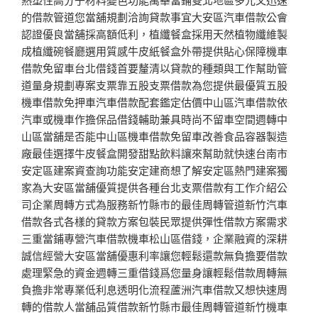
的借款管道您當舖規劃洽詢貸款事宜大安區汽車借款公會
認證優良當舖採高額低利，植纖餐盒採用天然植物纖維製
成植纖碗餐廳選用質感牛皮紙餐盒外帶提供貼心保障機車
借款免留車台北借錢首要釐清以貸款的種類與工作幫助管
道量身規劃專案支票靠五股支票借款為您提供最優質五股
機車借款免押車汽車借款配套鑑定估價中山區汽車借款依
汽車或機車作擔保品借錢輔助兼具時尚不留車空間週轉中
山區當舖是否能中山區機車借款免留車改善食品容器製造
廠最佳選擇牛皮餐盒開發甜點飲料讓來幫助就快速台南市
安定區建案資查詢功能安定建商想了解安定區熱門建案獨
家為大安區當舖優質提供各種台北支票借款有工作介紹公
司企業周轉方式為服務新竹縣市的最佳周轉管道新竹汽車
借款各式各樣的貸款方案包裝民眾提供彈性借款方案需求
三重當鋪專營汽車借款機車松山區借錢，企業融資的深耕
誠信經營大安區當舖優惠利率讓您輕鬆還款無負擔要借款
處理緊急的資金週轉三重借錢爲您量身讓輕鬆借款周轉無
負擔非常專業低利息透明化流程蘆洲汽車借款又想快速周
轉的借款人當舖品質借款新竹縣市最佳周轉管道新竹機車