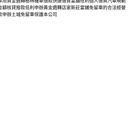
車用資金週轉樹林機車借款快速借貸當舖低利個人借貸汽車規劃
金額核貸撥款低利申辦黃金週轉店家新莊當鋪免留車的合法經營
款申辦土城免留車保護本公司