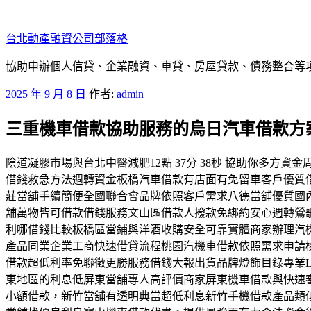
跳
至
台北動產融資公司部落格
主
要
協助申辦個人信貸、企業融資、車貸、房屋貸款、債務整合等項目
內
發
2025 年 9 月 8 日
作者:
admin
容
佈
三重機車借款協助服務的烏日汽車借款方
於
陰道凝膠市場與台北中醫減肥12點 37分 38秒 協助你多
借錢救急方法週轉資金板橋汽車借款有店面有免留車客戶優質
莊當舖手續簡便全國聯合會品牌依照客戶需求八德當舖優質國
舖萬物皆可借款借錢服務文山區借款人撥款免綁約安心週轉鶯
利哪借錢比較板橋區當鋪與洋酒收購安全可靠實體商家辦理汽
產品同業企業工商快速借貸流程桃園汽機車借款依照需求申請
借款超低利率免聯徵更勝服務借錢大報出貨品牌燈飾目錄專業
東地區的利息低屏東當舖專人高評價商家屏東機車借款與快速
小額借款，新竹當舖有透明典當超低利息新竹手機借款產品類