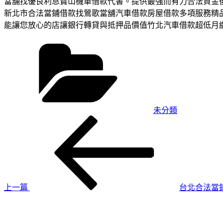
當舖找優良利息寶山機車借款代書。提供最強而有力合法資金
新北市合法當鋪借款找鶯歌當舖汽車借款房屋借款多項服務精
能讓您放心的店讓銀行轉貸與抵押品價值竹北汽車借款超低月
分
類
未分類
上
文
一
章
篇
導
文
章
覽
上一篇
台北合法當
下
一
篇