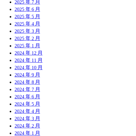
2025 年 7 月
2025 年 6 月
2025 年 5 月
2025 年 4 月
2025 年 3 月
2025 年 2 月
2025 年 1 月
2024 年 12 月
2024 年 11 月
2024 年 10 月
2024 年 9 月
2024 年 8 月
2024 年 7 月
2024 年 6 月
2024 年 5 月
2024 年 4 月
2024 年 3 月
2024 年 2 月
2024 年 1 月