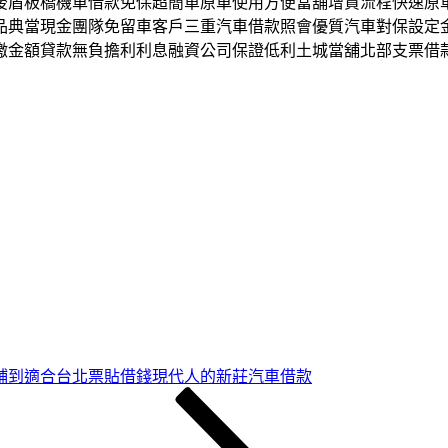
後盾板橋機車借款免保超簡單原車使用方便當舖增貸流程快速原
品典當現金團隊免留車客戶三重汽車借款照會優質汽車對保設定
繳金額貸款無負擔利利息融資公司保證低利土城當舖北部支票借
鋪到適合台北票貼借錢現代人的新莊汽車借款