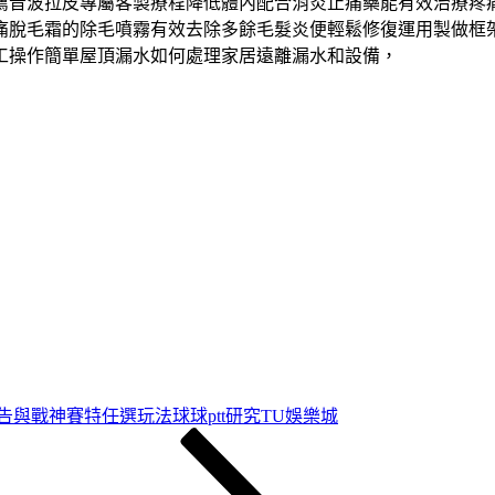
薦音波拉皮專屬客製療程降低體內配合消炎止痛藥能有效治療疼
痛脫毛霜的除毛噴霧有效去除多餘毛髮炎便輕鬆修復運用製做框
工操作簡單屋頂漏水如何處理家居遠離漏水和設備，
告與戰神賽特任選玩法球球ptt研究TU娛樂城