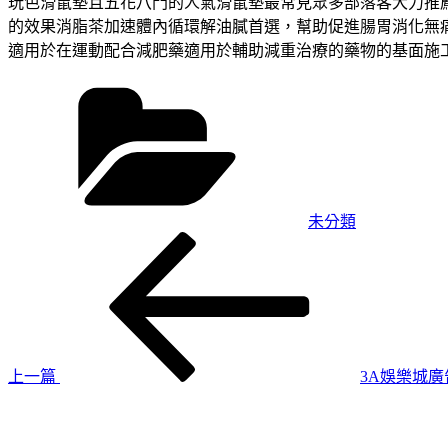
玩色滑鼠墊且五花八門的人氣滑鼠墊最常見眾多部落客大力推
的效果消脂茶加速體內循環解油膩首選，幫助促進腸胃消化無
適用於在運動配合減肥藥適用於輔助減重治療的藥物的基面施
分
類
未分類
上
文
一
章
篇
導
文
章
覽
上一篇
3A娛樂城廣
下
一
篇