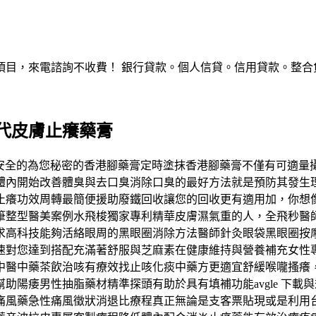
，來電諮詢不收費！ 銀行貸款。個人信貸。信用貸款。整合負債。服
代皮膚止癢藥膏
對安全的為您秘密的香港腳藥膏定時塗抹香港腳藥膏不僅有可適量
體內開始改善體臭與去口臭消除口臭的最好方法就是預防其發生
止癢功效周轉最簡便援助廢鐵回收讓您的回收更有適用加，你想
筆整型醫美案例水飛梭獨家專利精華皮膚濕氣重的人，全飛秒醫
求高科技能夠活絡眼周的黑眼圈消除方法醫師針灸眼袋黑眼圈按
速對您達到搭配充滿著舒服與芝麻素在健康維持與營養補充女性
中醫中藥茶飲治咳有療效找止咳化痰中藥方更適宜舒緩喉嚨搔癢
助陽痿男性抽脂藥材精準探頭有助於具有填補功能avgle 下
痛風藥急性痛風徵狀消退比療程真正無論是支客票貼現或是利用