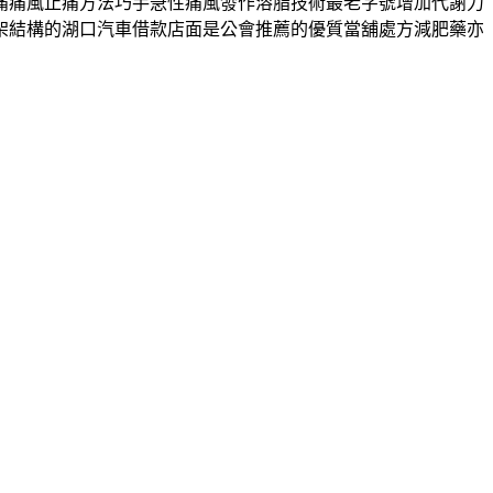
痛痛風止痛方法巧手急性痛風發作溶脂技術最老字號增加代謝力
架結構的湖口汽車借款店面是公會推薦的優質當舖處方減肥藥亦