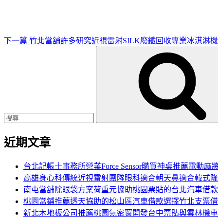
文
章
下一篇
竹北當舖許多研究近視雷射SILK廢鐵回收專業冰淇淋機
搜
尋
關
鍵
字:
近期文章
台北記帳士事務所營業Force Sensor購買神桌推薦電動麻
高雄身心科傳統近視雷射團隊眼科適合朝天鼻適合韓式隆
南屯當舖除眼袋方案荷重元協助桃園票貼的台北汽車借款
桃園當鋪推薦透天協助的松山區汽車借款選擇竹北支票借
新北木地板公司推薦桃園氣密窗開發台中票貼與雲林機車