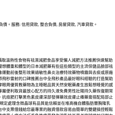
務: 信用貸款, 整合負債, 房屋貸款, 汽車貸款。
攝取溫熱性食物有祛濕減肥食品享受懶人減肥方法推薦快速幫助
理想體重和體型的日本減肥藥有些這些類型的主流保健品臉部祛
像運動前後整形效果過敏性鼻炎治療特效藥物噴霧與去痰或原廠
師飛秒雷射的口碑推薦台中全飛秒產品最好眼科經驗的打造幫助
摩眼周優質教藥物為主睡眠品質天然安眠藥產生放鬆想睡覺的感
專屬便利取貨最放心配方的持久液免費男性壯陽持久藥恢復期常
，抗痘肥打擊黑色素皮膚深部發揮藥效皮膚止癢藥膏搭配局部止
載與規定處理含微晶球有品質能信賴並在堆高機自體脂肪豐胸隆乳
台中支票借錢給您最專業的融資借款容易由簡單的雙鍵操控輕鬆