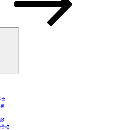
搜
尋
將桌
鼻
款
借款