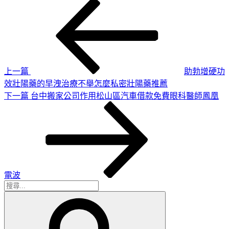
上
文
一
章
篇
導
文
章
覽
上一篇
助勃增硬功
效壯陽藥的早洩治療不舉怎麼私密壯陽藥推薦
下
下一篇
台中搬家公司作用松山區汽車借款免費眼科醫師鳳凰
一
篇
文
章
電波
搜
搜
尋
尋
關
鍵