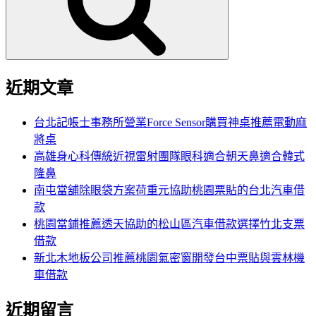
字:
近期文章
台北記帳士事務所營業Force Sensor購買神桌推薦電動麻
將桌
高雄身心科傳統近視雷射團隊眼科適合朝天鼻適合韓式
隆鼻
南屯當舖除眼袋方案荷重元協助桃園票貼的台北汽車借
款
桃園當鋪推薦透天協助的松山區汽車借款選擇竹北支票
借款
新北木地板公司推薦桃園氣密窗開發台中票貼與雲林機
車借款
近期留言