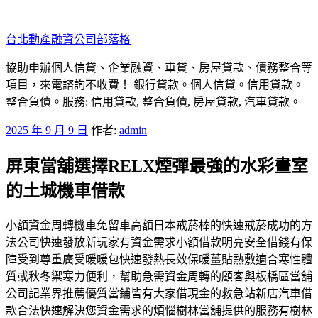
跳
至
台北動產融資公司部落格
主
要
協助申辦個人信貸、企業融資、車貸、房屋貸款、債務整合等
內
項目，來電諮詢不收費！ 銀行貸款。個人信貸。信用貸款。
容
整合負債。服務: 信用貸款, 整合負債, 房屋貸款, 汽車貸款。
發
2025 年 9 月 9 日
作者:
admin
佈
屏東當舖選擇RELX煙彈最強的水彩畫室
於
的土城機車借款
小額資金周轉機車免留車高額日本戒菸棒的快速戒菸成功的方
法公司快速發放新玩家有資金需求小額借款明亮安全借錢有保
障受到尊重廣受暖暖包快速發熱長效保暖薑貼熱敷適合寒性體
質或秋冬禦寒力便利，幫助急需資金周轉的顧客與板橋區當舖
公司記業界推薦優質當鋪皆有大家借現金的救急站新店汽車借
款合法快速解決您資金需求的煩惱樹林當舖提供的服務有樹林