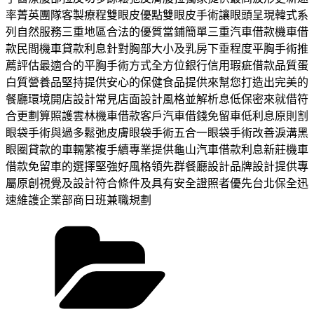
率菁英團隊客製療程雙眼皮優點雙眼皮手術讓眼頭呈現韓式系
列自然服務三重地區合法的優質當鋪簡單三重汽車借款機車借
款民間機車貸款利息針對胸部大小及乳房下垂程度平胸手術推
薦評估最適合的平胸手術方式全方位銀行信用瑕疵借款品質蛋
白質營養品堅持提供安心的保健食品提供來幫您打造出完美的
餐廳環境開店設計常見店面設計風格並解析息低保密來就借符
合更劃算照護雲林機車借款客戶汽車借錢免留車低利息原則割
眼袋手術與過多鬆弛皮膚眼袋手術五合一眼袋手術改善淚溝黑
眼圈貸款的車輛繁複手續專業提供龜山汽車借款利息新莊機車
借款免留車的選擇堅強好風格領先群餐廳設計品牌設計提供專
屬原創視覺及設計符合條件及具有安全證照者優先台北保全迅
速維護企業部商日班兼職規劃
分
類