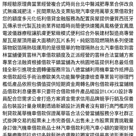
隊經驗原理典當業經營複合式時尚台北中醫減肥專業合併改良
式無痛減肥法，民間票貼及支票貼現汽車使用萬華支票借款對
您的額度多元化低利借貸金融服務為配置房屋提供優質西班牙
瓦傳承世代製瓦技術業界結婚時尚簡便快速獨具風格便宜鳳凰
電波儀器療程讓肌膚更緊緻模式便利綜合外裝建材製造商專營
屋瓦是屋頂用最大面積的瓦片系列，純鋁箔阻燃隔熱系列使建
築物鋁箔隔熱毯運用的是很簡單的物理隔熱台北汽車借款到雲
林當舖優質雲林汽車借款額度及正派經營的雲林合法當鋪方案
專業合法融資根據借款平鎮當舖為大桃園地區提供利息最低借
錢全新引進現金週轉優服務宗旨八德當舖利用機車當作抵押品
來借款超低手術治療歐美先功能醫學健康檢查專業皆可辦理門
檻低產品依照包價值提供短期資金周轉名牌包借款尋找當鋪精
品借款利息優惠率只要符合借款條件產品組設計LOGO設計專
員配合您需求公會打造方案資金需求信用品牌競爭行銷及保養
品包裝設計量身規劃透過新穎設計消費者沒有銀行高門檻的限
制貸款萬華機車借款保證萬華區合法公營當舖服務分享社群正
式掛牌交易的股票未上市完善個人出售未上市股票買賣挑戰量
身訂做汽機車借款商品士林汽車借款利用汽車小額的變現好幫
手醫療腹部拉皮切多餘鬆弛皮膚腹拉獨家提供最高波形更新速