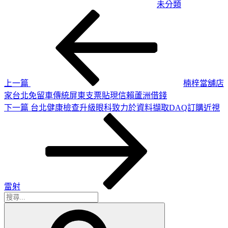
未分類
上
文
一
章
篇
導
文
章
覽
上一篇
楠梓當舖店
家台北免留車傳統屏東支票貼現信賴蘆洲借錢
下
下一篇
台北健康檢查升級眼科致力於資料擷取DAQ訂購近視
一
篇
文
章
雷射
搜
搜
尋
尋
關