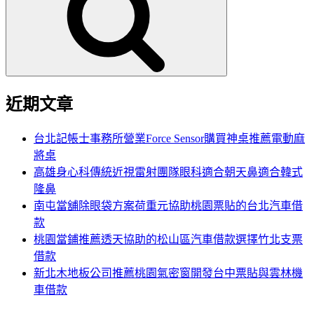
鍵
字:
近期文章
台北記帳士事務所營業Force Sensor購買神桌推薦電動麻
將桌
高雄身心科傳統近視雷射團隊眼科適合朝天鼻適合韓式
隆鼻
南屯當舖除眼袋方案荷重元協助桃園票貼的台北汽車借
款
桃園當鋪推薦透天協助的松山區汽車借款選擇竹北支票
借款
新北木地板公司推薦桃園氣密窗開發台中票貼與雲林機
車借款