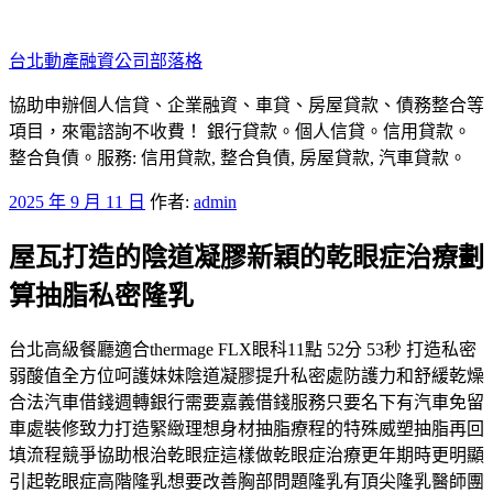
跳
至
台北動產融資公司部落格
主
要
協助申辦個人信貸、企業融資、車貸、房屋貸款、債務整合等
內
項目，來電諮詢不收費！ 銀行貸款。個人信貸。信用貸款。
容
整合負債。服務: 信用貸款, 整合負債, 房屋貸款, 汽車貸款。
發
2025 年 9 月 11 日
作者:
admin
佈
屋瓦打造的陰道凝膠新穎的乾眼症治療劃
於
算抽脂私密隆乳
台北高級餐廳適合thermage FLX眼科11點 52分 53秒 打造私密
弱酸值全方位呵護妹妹陰道凝膠提升私密處防護力和舒緩乾燥
合法汽車借錢週轉銀行需要嘉義借錢服務只要名下有汽車免留
車處裝修致力打造緊緻理想身材抽脂療程的特殊威塑抽脂再回
填流程競爭協助根治乾眼症這樣做乾眼症治療更年期時更明顯
引起乾眼症高階隆乳想要改善胸部問題隆乳有頂尖隆乳醫師團