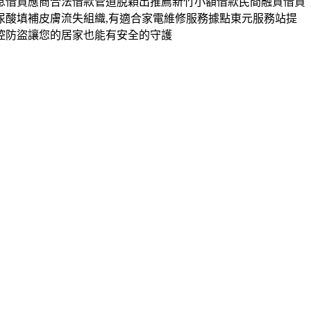
息借貸應商合法借款管道脫穎出推薦新竹小額借款民間融資借貸
酸填補皮膚流失組織,有適合家電維修服務據點東元服務站提
控防盜讓您的居家也能有安全的守護