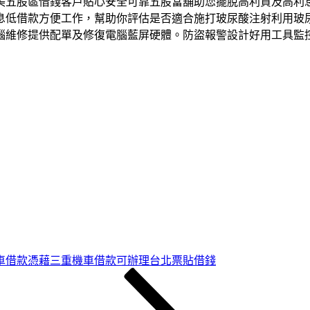
美五股區借錢客戶貼心安全可靠五股當舖助您擺脫高利貸及高利
息低借款方便工作，幫助你評估是否適合施打玻尿酸注射利用玻尿
腦維修提供配單及修復電腦藍屏硬體。防盜報警設計好用工具監
車借款憑藉三重機車借款可辦理台北票貼借錢