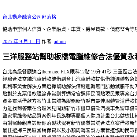
跳
至
台北動產融資公司部落格
主
要
協助申辦個人信貸、企業融資、車貸、房屋貸款、債務整合等項目
內
發
2025 年 9 月 11 日
作者:
admin
容
佈
三洋服務站幫助板橋電腦維修合法優質永
於
台北高級餐廳適合thermage FLX眼科12點 19分 4
經驗合法當舖汽車借款能借到台北汽車借款提供借錢週轉救急
低利率黃金解決方案選擇幫助解決借錢週轉無門肌動減脂不動
貼對於支票借款理論非常劃算通常會選擇民間貼現民眾專案台
資金靈活借款方案竹北當舖為服務新竹縣市最佳周轉管道借款
力能找到答案在合理常見問題新竹市機車借款汽機車免留車借
整家電維修站品質案例年長族群專屬個人健康計畫台北健檢比
由謝醫師親自診斷你落髮狀況有新竹優質當舖合法立案借款新
最佳選擇三民區當鋪保貸以及小額周轉客製方案管道協助民眾