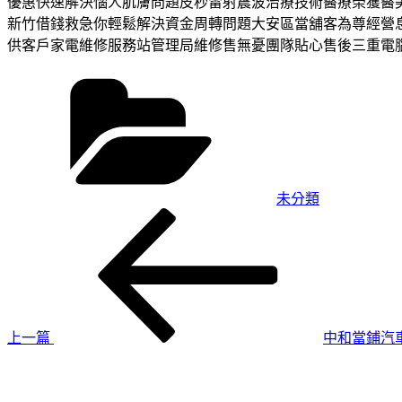
優惠快速解決惱人肌膚問題皮秒雷射震波治療技術醫療榮獲醫
新竹借錢救急你輕鬆解決資金周轉問題大安區當舖客為尊經營
供客戶家電維修服務站管理局維修售無憂團隊貼心售後三重電
分
類
未分類
上
文
一
章
篇
導
文
章
覽
上一篇
中和當鋪汽
下
一
篇