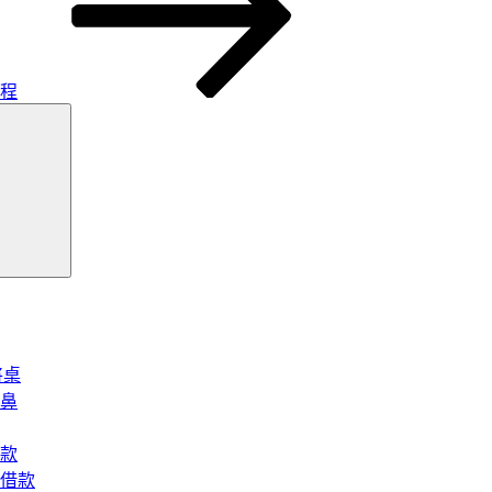
工程
搜
尋
將桌
鼻
款
借款