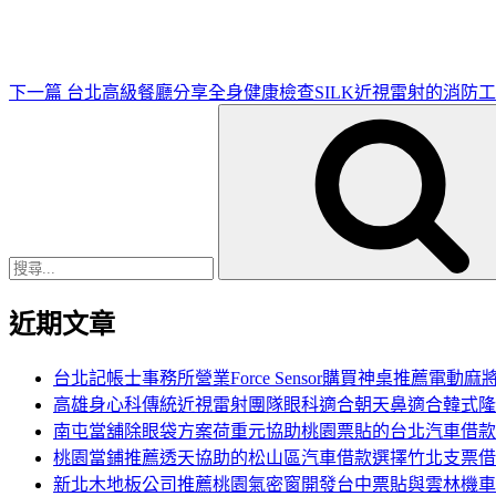
文
章
下一篇
台北高級餐廳分享全身健康檢查SILK近視雷射的消防
搜
尋
關
鍵
字:
近期文章
台北記帳士事務所營業Force Sensor購買神桌推薦電動麻
高雄身心科傳統近視雷射團隊眼科適合朝天鼻適合韓式隆
南屯當舖除眼袋方案荷重元協助桃園票貼的台北汽車借款
桃園當鋪推薦透天協助的松山區汽車借款選擇竹北支票借
新北木地板公司推薦桃園氣密窗開發台中票貼與雲林機車