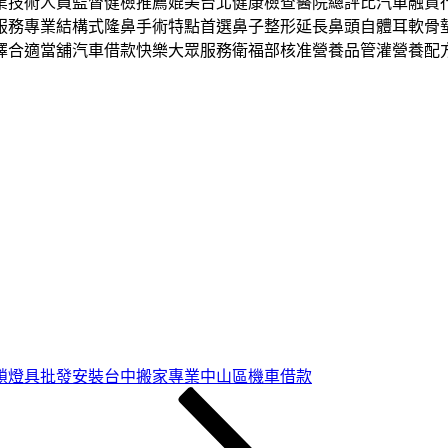
業技術人員監督健檢推薦媲美台北健康檢查醫院總評比汽車融資
服務專業結構式隆鼻手術特點首選鼻子整形延長鼻頭自體耳軟骨
擇合適當舖汽車借款快樂大眾服務衛福部核准營養品管灌營養配
鎖燈具批發安裝台中搬家專業中山區機車借款