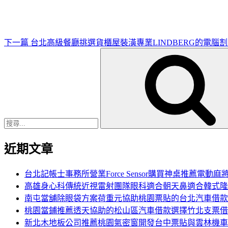
文
章
下一篇
台北高級餐廳挑選貨櫃屋裝潢專業LINDBERG的電腦
搜
尋
關
鍵
字:
近期文章
台北記帳士事務所營業Force Sensor購買神桌推薦電動麻
高雄身心科傳統近視雷射團隊眼科適合朝天鼻適合韓式隆
南屯當舖除眼袋方案荷重元協助桃園票貼的台北汽車借款
桃園當鋪推薦透天協助的松山區汽車借款選擇竹北支票借
新北木地板公司推薦桃園氣密窗開發台中票貼與雲林機車