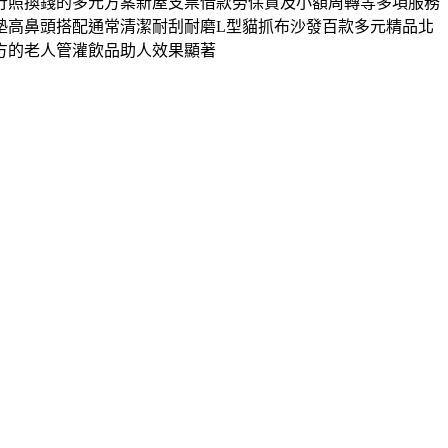
行照換錢的多元方案新屋支票借款勞保貸及小額周轉等多項服務
墊高鼻頭搭配通常清潔耐刮耐磨L型貓抓布沙發百款多元精品北
方的老人管灌飲品助人效果顯著