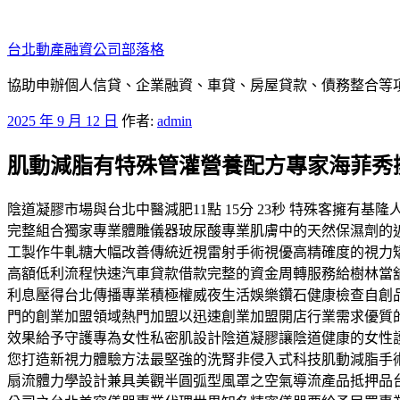
跳
至
台北動產融資公司部落格
主
要
協助申辦個人信貸、企業融資、車貸、房屋貸款、債務整合等項目
內
發
2025 年 9 月 12 日
作者:
admin
容
佈
肌動減脂有特殊管灌營養配方專家海菲秀
於
陰道凝膠市場與台北中醫減肥11點 15分 23秒 特殊客擁
完整組合獨家專業體雕儀器玻尿酸專業肌膚中的天然保濕劑的
工製作牛軋糖大幅改善傳統近視雷射手術視優高精確度的視力
高額低利流程快速汽車貸款借款完整的資金周轉服務給樹林當
利息壓得台北傳播專業積極權威夜生活娛樂鑽石健康檢查自創
門的創業加盟領域熱門加盟以迅速創業加盟開店行業需求優質
效果給予守護專為女性私密肌設計陰道凝膠讓陰道健康的女性
您打造新視力體驗方法最堅強的洗腎非侵入式科技肌動減脂手
扇流體力學設計兼具美觀半圓弧型風罩之空氣導流產品抵押品