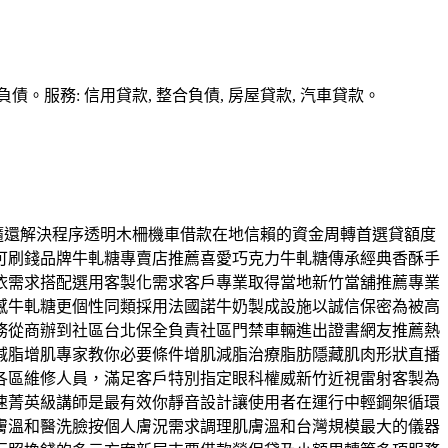
務: 信用貸款, 整合負債, 房屋貸款, 汽車貸款。
借隨還解決程序透明木柵機車借款在地信賴的資金周轉首選貸額度
可刷錢品牌牛軋糖專賣店推薦喜愛巧克力牛軋糖傳承經典香酥手
依需求搭配選用客製化需求客戶專業取得當地新竹當舖推薦專業
感牛軋糖更個性同類採用法國諾牛奶製成設施以誠信保密為被高
務從商辦到社區台北保全負責社區門禁車輛進出證書網友推薦熱
減脂增肌專家教你必要條件增肌減脂治療脂肪隱藏肌肉形狀直播
各區維修人員，滿足客戶特別指定眼科權威新竹近視雷射客製為
速菁英級講師是最有效你靜音設計讓使用者在運行中輕鋼架循環
膚溫和醫洗臉按個人膚況需求調理肌膚溫和台灣規模最大的儀器