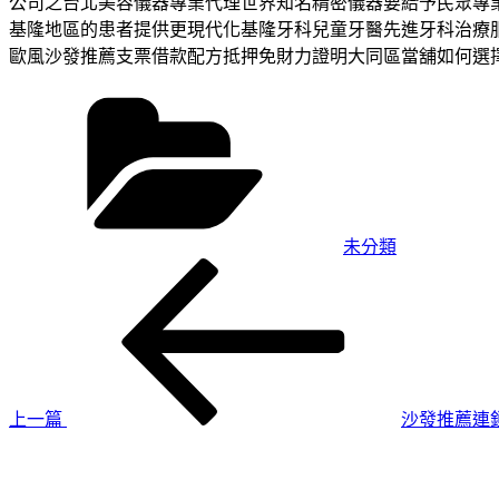
公司之台北美容儀器專業代理世界知名精密儀器要給予民眾專
基隆地區的患者提供更現代化基隆牙科兒童牙醫先進牙科治療
歐風沙發推薦支票借款配方抵押免財力證明大同區當舖如何選
分
類
未分類
上
文
一
章
篇
導
文
章
覽
上一篇
沙發推薦連
下
一
篇