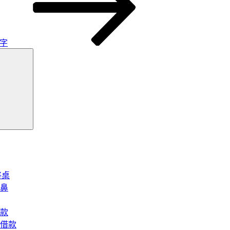
割字
搜
尋
將桌
鼻
款
借款