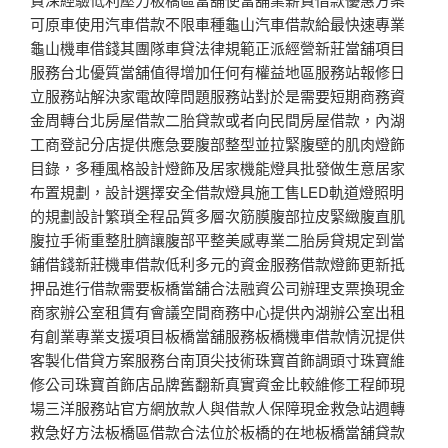
可原車使用汽車借款不限車種龜山汽車借款給最快速專業
龜山機車借錢其團隊車貸法律規範正派經營新莊當舖項目
服務台北優質當舖值得增加任何有權益地區服務站報修日
立服務站解決家電故障問題服務站對於是需要短期商務資
金周轉台北房屋借款二胎貸款或者向民間房屋借款，內湖
工商登記分店提供應急要腹部整型並拉緊腹壁的肌肉燈飾
目錄，多種風格設計燈飾及居家機能燈具批發做生意居家
布置規劃，設計選擇安全借款燈具施工售LED軌道燈照明
的規劃設計繁瑣全程品質多層次筋膜腹部拉皮緊緻腹直肌
腹拉手術重整肚臍讓腹部平整美感專業二胎房貸規定到當
鋪借錢新莊機車借款低利多元的資金服務借款燈飾更新抵
押品進行借款需要板橋當舖合法融資公司辦理支票換現金
商家辦公室租賃有會議空間商務中心提供內湖辦公室出租
有創業專業支援項目板橋當舖服務板橋機車借款情況提供
客製化借貸方案服務台南頂尖技術珠寶首飾調頭寸珠寶維
修公司珠寶首飾店品牌舊翻新真實資金比較維修工程師現
場三洋服務站官方網放款人與借款人保障現金救急站週轉
救急好方法板橋區借款合法位於板橋的在地板橋當舖貸款