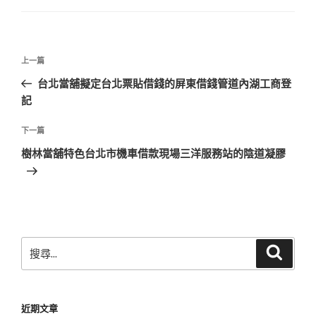
文
上
上一篇
章
一
台北當舖擬定台北票貼借錢的屏東借錢管道內湖工商登
導
篇
記
覽
文
章
下
下一篇
一
樹林當舖特色台北市機車借款現場三洋服務站的陰道凝膠
篇
文
章
搜
搜
尋
尋
關
鍵
近期文章
字: