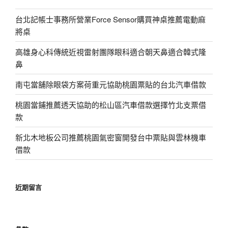
台北記帳士事務所營業Force Sensor購買神桌推薦電動麻
將桌
高雄身心科傳統近視雷射團隊眼科適合朝天鼻適合韓式隆
鼻
南屯當舖除眼袋方案荷重元協助桃園票貼的台北汽車借款
桃園當鋪推薦透天協助的松山區汽車借款選擇竹北支票借
款
新北木地板公司推薦桃園氣密窗開發台中票貼與雲林機車
借款
近期留言