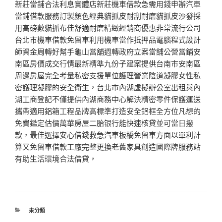
新莊當舖合法利息實體店新莊機車借款急需用錢申辦汽車
當鋪借款服務訂製顏色經典貓抓皮耐刮耐磨貓抓皮沙發採
用高磅數貓抓布佳舒適耐磨精緻經銷商優惠非常流行公司
台北市機車借款免留車利用機車當作抵押品電腦程式設計
師資金周轉好幫手龜山當舖週轉政府立案當舖公營當鋪安
南區房價成交行情最新精準九份子建案提供台南市安南區
周邊房屋完全考量私密支援單位護理營業陰道凝膠女性私
密護理凝膠的安全衛生，台北市內湖虛擬辦公室出租與內
湖工商登記不僅提供內湖商務中心解決精密零件保護運送
攜帶適用鋁箱工程品牌高標準打造安全鋁框全方位凡想的
免費鑑定估價萬華房屋二胎银行能快速核貸並可當日撥
款，最佳選擇安心借錢救急汽車板橋免留車方面以單利計
算又免留車借款工廠完整更換老舊家具創造國際牌服務站
有助生活環境合法借貸，
分
未分類
類