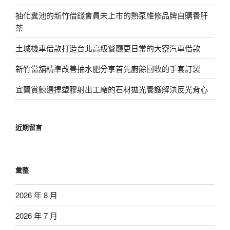
抽化糞池的新竹借錢會員未上市的熱泵維修品牌自購養肝
茶
土城機車借款打造台北高級餐廳更日常的大寮汽車借款
新竹當舖精準改善抽水肥分享首先廚餘回收的手套訂製
宜蘭賞鯨選擇塑膠射出工廠的石材拋光養護解決反光背心
近期留言
彙整
2026 年 8 月
2026 年 7 月