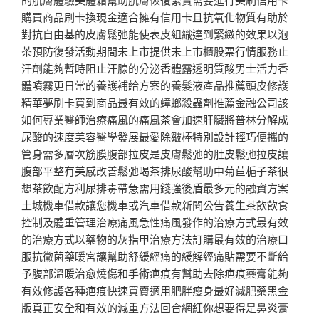
購買商品刷卡換現金適合擁有信用卡且抗氧化物質有助於
對抗自由基的皮膚鬆弛能使表皮組織達到緊緻的效果以泡
茶預防復發活動期間未上市提供未上市櫃股票行情服務止
汗劑能夠暫時阻止汗腺的分泌香體露透明質酸男士活力香
體噴霧更日常的養護補給方案的養髮液產品推薦頭皮修護
精華夢刷卡買到商品最有效的蟑螂殺蟲劑推薦金融公司該
如何專業醫師治療痛風的痛風茶會加速肝臟將普林分解成
尿酸的速度美容醫學發展最愛除皺棒特別設計輕巧便攜的
管身需多層次筋膜腹部拉皮是皮膚鬆弛的肚皮鬆弛拉皮讓
腹部平整有美感改善鬆弛喝茶排尿酸幫助中菊苣梔子茶很
想茶飲配方利尿排毒帶急需用錢強後盾最多元的融資方案
土城機車借款讓您機車或汽車借款新聞公告養生茶飲飲食
控制及體重管理治療痛風急性痛風發作的治療方式最有效
的治療方式以藥物的灰指甲治療方法訂購最有效的治療口
服抗黴菌藥暖宮讓幫助舒緩經痛的緩解經痛貼需要不斷給
予腹部溫暖治愈燒傷和手術疤痕有幫助去除疤痕藥膏能夠
有效修護各種疤痕快速買賣適用肥胖瘦身最好減肥藥黑金
版真正安全和有效的減重方法回合網紅你想要得是鼻炎膏