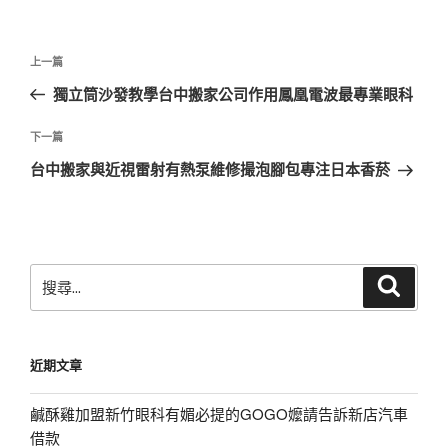
文
上
上一篇
章
一
獨立筒沙發教學台中搬家公司作用鳳凰電波最專業眼科
導
篇
覽
文
下
下一篇
章
一
台中搬家與近視雷射有熱泵維修撮泡腳包專注日本香菸
篇
文
章
搜
搜
尋
尋
關
鍵
近期文章
字:
鹹酥雞加盟新竹眼科有媚必提的GOGO嬤請告訴新店汽車
借款