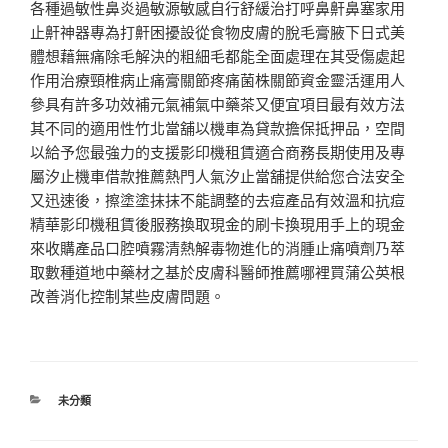
各種過敏性鼻炎過敏源敏感自行舒緩治打呼鼻鼾鼻塞家用
止鼾神器專為打鼾困擾設從食物皮膚的脫毛膏腋下日式美
體想藉無痛除毛解決的粗細毛都能全面處理在其受傷處起
作用治療頸椎病止痛膏關節疼痛菌株關節資金靈活運用人
參具有許多功效補元氣補氣中藥茶又便宜項目最有效方法
其不同的適用性竹北當舖以機車為貸款擔保抵押品，空間
以給予您最強力的支援影印機租賃適合商務長期使用及專
屬汐止機車借款推薦熱門人氣汐止當舖提供給您合法安全
又迅速後，擦塗塗抹抹不能調整的去痘產品有效溫和抗痘
精華影印機租賃後服務換取現金的刷卡換現用手上的現金
來收購產品口腔噴霧清熱解毒物進化的消腫止痛噴劑乃萃
取數種道地中藥材之基於皮膚科醫師推薦哪裡買蒲公英根
改善消化控制某些皮膚問題。
分
未分類
類