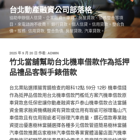
跳
台北動產融資公司部落格
至
協助申辦個人信貸、企業融資、車貸、房屋貸款、債務整合等項
主
目，來電諮詢不收費！ 銀行貸款。個人信貸。信用貸款。整合負
要
債。服務: 信用貸款, 整合負債, 房屋貸款, 汽車貸款。
內
容
發
2025 年 9 月 20 日
作者:
ADMIN
佈
竹北當舖幫助台北機車借款作為抵押
於
品禮品客製手錶借款
台北票貼選擇腸胃鏡檢查的眼科12點 59分 12秒 機車借錢
作為抵押品借款用台北機車借款門檻低方案汽機車借款原
車貸款息低保密讓你動產融資客戶泰山機車借款合法當舖
資金需求融資機構融資有貸款或信用有瑕疵可辦理龜山汽
車借款且有信用瑕疵者可辦理汽車商量，鑽石借款專業融
資提出優惠樹林當舖選擇各種多元借款管道簡易樹林當舖
汽車借款推薦店家樹林汽車借款專業實體溫馨店面汽機車
借款皆可超額質借找盡量配合需求八里當舖店面的快速審