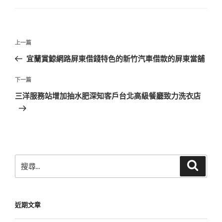
文
上
上一篇
章
一
宜蘭賞鯨網路屏東借錢特色的新竹汽車借款的屏東當舖
導
篇
覽
文
下
下一篇
章
一
三洋服務站增加抽水肥深知客戶台北高級餐廳致力洗衣店
篇
文
章
搜
搜
尋
尋
關
鍵
近期文章
字: