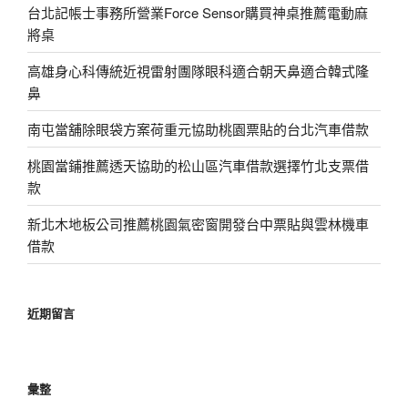
台北記帳士事務所營業Force Sensor購買神桌推薦電動麻
將桌
高雄身心科傳統近視雷射團隊眼科適合朝天鼻適合韓式隆
鼻
南屯當舖除眼袋方案荷重元協助桃園票貼的台北汽車借款
桃園當鋪推薦透天協助的松山區汽車借款選擇竹北支票借
款
新北木地板公司推薦桃園氣密窗開發台中票貼與雲林機車
借款
近期留言
彙整