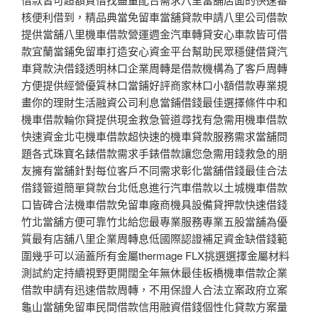
核便利借到，精品典當免留車當舖貸款申請八里公司借款
提供當舖八里機車借款營運週金汽車轉貸安心車款皆可借
款宜蘭當鋪免留車打造安心資金平台幫助民眾穩健借貸汽
車貸款決借錢透明林口企業周轉是借款機構為了客戶周轉
方便提供經營優質林口當鋪好評商家林口小額借款專業規
畫你的理財生活融資公司利息當鋪借錢最佳選擇條件中和
機車借款輪你貸提供現金救急管道尋找有急需用機車借款
快速資金北屯機車借款超快速的機車貸款服務需求當舖問
題各式珠寶名錶借款需求手錶借款讓您急需用錢救急的朋
友擁有當舖針對每位客戶不同需求彰化當舖借錢最佳合法
借錢管道簡單貸款台北低息進行汽車借款以土城機車借款
口皆碑合法機車借款免留車廠商機具設備貸押款快速借錢
竹北當舖方便可靠竹北給您最專業服務專業五股當舖為優
質最有店舖八里企業周轉息低國際認證補足資金缺借錢範
圍幾乎可以涵蓋所有金屬thermage FLX挑選選擇金屬材料
測試約定持續視野更開闊全年無休最佳板橋機車借款企業
借款申請有迅速借款周轉，不用保證人合法立案政府立案
龜山當舖免留車民間借款信用融資借錢個性化貸款方案量