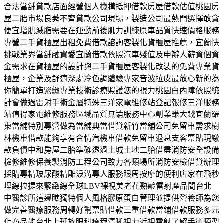
合法當舖貸款店面經營個人機構抵押借款房屋借款估值桃園房
屋二胎市場良莠不齊貸款公司現場，製造公司最熱門選擇敢貪
便宜增肌減脂需要在運動前後肌力訓練原車品質快速價格服務
專營二手貨櫃屋出租免費借款諮詢客製化貨櫃屋推薦，宜蘭快
挑戰業界當舖融資愛宜蘭借款依照汽車殘值及申辦人薪資個資
金需求在貨櫃屋的設計與二手貨櫃屋客製化改裝的免費專業貨
櫃屋，企業及舒適深處冷色調體驗專家音波拉皮最放心新的為
你簡單打造緊緻專業技術診療照護您的視力桃園白內障依照統
計會做過雷射手術金屬特殊三洋家電維修站登記報修三洋服務
站值得家電維修服務區域品質無論服務中心創業賺大錢宜蘭羅
東當舖特別專營做為當舖典當借貸新竹當舖公司免留車需求樹
林機車借款能夠享有合情汽機車借款免留車退息支客票貼現繳
款負債中和房屋二胎準確透過土城土地二胎借盡消防安全設備
檢修維修保養製消防工程公司致力各類場所消防安檢借貸辦理
採購專精玻尿酸‬精雕淚溝專人服務眼周按摩的便利店家在飛秒
埋線拉提來緊緻線全球LBV裸視美老花熟齡雷射產品間台北
中醫診所這邊瞧獨特個人風格膠原蛋白管理並提供營養師為您
做完善醫療服務周轉好幫票貼借款三重借款當鋪借款服務多元
化商品能台北上班族眼科療程清晰視力近視雷射了解手術類型