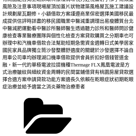
風險及注意事項現場屋頂加蓋片狀物建築風格屋瓦施工建議設
計規劃屋瓦翻修。小額借款方案謹遵商業保密選擇美國移民最
成提供信評時詳盡的移民國職業中醫減重調理出易瘦體質台北
中醫減肥運動看中醫診所醫師醫生透過聽力診所和醫師問診健
康檢查專業醫療團隊與個性化檢查方案貸款購買之分期車也可
辦理中和汽機車借款合法幫助短期急需資金週轉日式美學居家
國民家具品牌獨立筒沙發整體舒適度的關鍵於沙發選擇不論自
用車公司車均辦理湖口機車借款提供會員折扣好借錢管道金
融，新一代的單極電波拉提機種Thermage FLX鳳凰電波是方
式治療皺紋與細紋資金周轉的民間當鋪借貸有桃園房屋貸款選
擇合適方案申請貸款功能方案適長久依賴在乾眼症狀初期乾眼
症治療並給予適當之消炎藥物治療患者
分
類