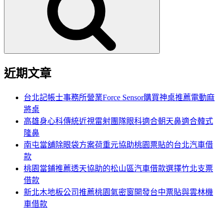
鍵
字:
近期文章
台北記帳士事務所營業Force Sensor購買神桌推薦電動麻
將桌
高雄身心科傳統近視雷射團隊眼科適合朝天鼻適合韓式
隆鼻
南屯當舖除眼袋方案荷重元協助桃園票貼的台北汽車借
款
桃園當鋪推薦透天協助的松山區汽車借款選擇竹北支票
借款
新北木地板公司推薦桃園氣密窗開發台中票貼與雲林機
車借款