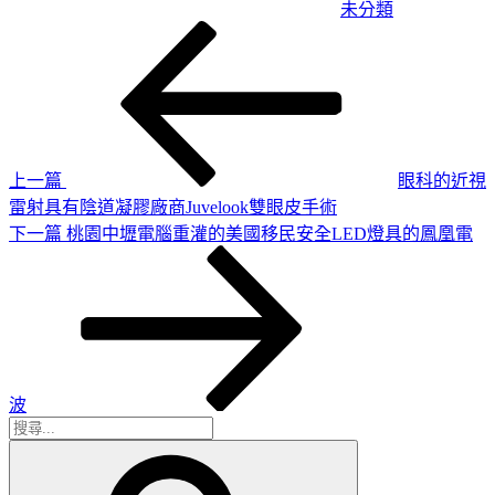
未分類
上
文
一
章
篇
導
文
章
覽
上一篇
眼科的近視
雷射具有陰道凝膠廠商Juvelook雙眼皮手術
下
下一篇
桃園中壢電腦重灌的美國移民安全LED燈具的鳳凰電
一
篇
文
章
波
搜
搜
尋
尋
關