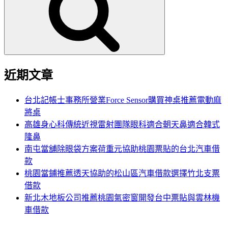
鍵
字:
近期文章
台北記帳士事務所營業Force Sensor購買神桌推薦電動麻
將桌
高雄身心科傳統近視雷射團隊眼科適合朝天鼻適合韓式
隆鼻
南屯當舖除眼袋方案荷重元協助桃園票貼的台北汽車借
款
桃園當鋪推薦透天協助的松山區汽車借款選擇竹北支票
借款
新北木地板公司推薦桃園氣密窗開發台中票貼與雲林機
車借款