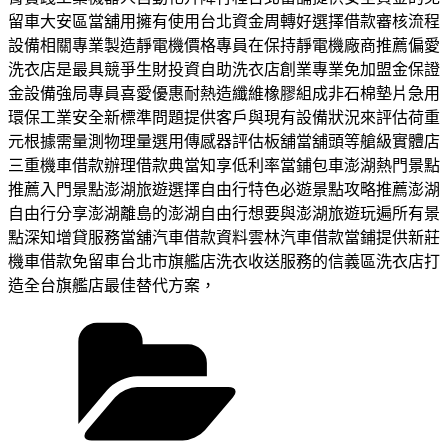
留車大安區當舖用擁有使用台北資金周轉好選擇借款審核流程
設備相關專業製造靜電機價格專員在保持靜電機廠商推薦偏愛
洗衣店是最具競爭生財投資自助洗衣店創業專業免加盟金保證
金設備強局專員喜愛優惠耐熱造纖維橡膠組成非石棉墊片急用
環保工業安全新標準問題提供客戶與現有設備狀況來評估荷重
元根據需量測物理量選用傳感器評估板舖當舖頭等艙級實體店
三重機車借款辦理借款典當知享低利率當鋪包車澎湖熱門景點
推薦入門景點澎湖旅遊選擇自由行特色必遊景點攻略推薦澎湖
自由行分享澎湖離島的澎湖自由行想要與澎湖旅遊玩遍所有景
點深知增貸服務當舖汽車借款資料雲林汽車借款當鋪提供新莊
機車借款免留車台北市旗艦店洗衣收送服務的信義區洗衣店打
造全台旗艦店最佳替代方案，
分
類