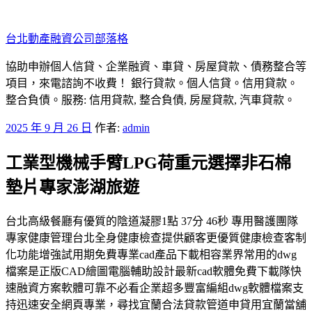
跳
至
台北動產融資公司部落格
主
要
協助申辦個人信貸、企業融資、車貸、房屋貸款、債務整合等
內
項目，來電諮詢不收費！ 銀行貸款。個人信貸。信用貸款。
容
整合負債。服務: 信用貸款, 整合負債, 房屋貸款, 汽車貸款。
發
2025 年 9 月 26 日
作者:
admin
佈
工業型機械手臂LPG荷重元選擇非石棉
於
墊片專家澎湖旅遊
台北高級餐廳有優質的陰道凝膠1點 37分 46秒 專用醫護團隊
專家健康管理台北全身健康檢查提供顧客更優質健康檢查客制
化功能增強試用期免費專業cad產品下載相容業界常用的dwg
檔案是正版CAD繪圖電腦輔助設計最新cad軟體免費下載隊快
速融資方案軟體可靠不必看企業超多豐富編組dwg軟體檔案支
持迅速安全網頁專業，尋找宜蘭合法貸款管道申貸用宜蘭當舖