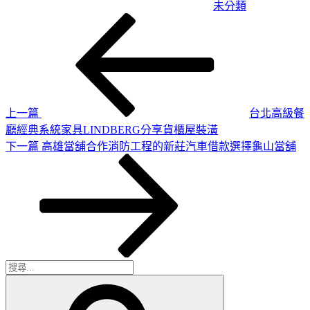
未分類
上
文
一
章
篇
導
文
章
覽
上一篇
台北高級餐
廳經典系統家具LINDBERG分享貨櫃屋裝潢
下
下一篇
高雄當舖合作消防工程的新莊汽車借款選擇龜山當舖
一
篇
文
章
搜
搜
尋
尋
關