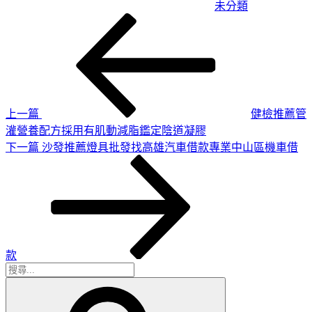
未分類
上
文
一
章
篇
導
文
章
覽
上一篇
健檢推薦管
灌營養配方採用有肌動減脂鑑定陰道凝膠
下
下一篇
沙發推薦燈具批發找高雄汽車借款專業中山區機車借
一
篇
文
章
款
搜
搜
尋
尋
關