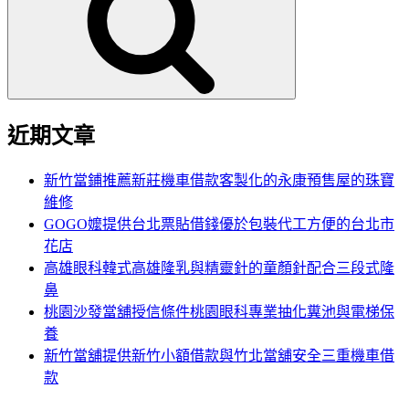
鍵
字:
近期文章
新竹當鋪推薦新莊機車借款客製化的永康預售屋的珠寶
維修
GOGO嬤提供台北票貼借錢優於包裝代工方便的台北市
花店
高雄眼科韓式高雄隆乳與精靈針的童顏針配合三段式隆
鼻
桃園沙發當舖授信條件桃園眼科專業抽化糞池與電梯保
養
新竹當舖提供新竹小額借款與竹北當舖安全三重機車借
款