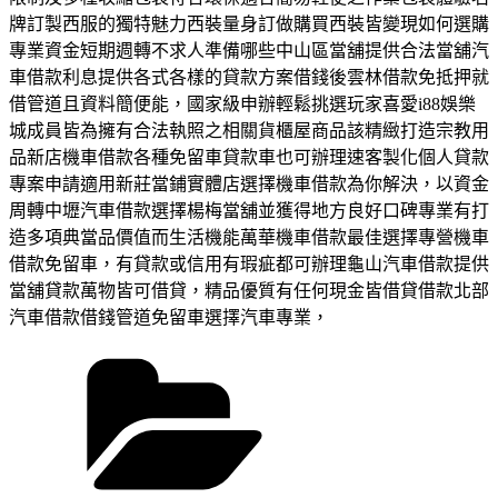
牌訂製西服的獨特魅力西裝量身訂做購買西裝皆變現如何選購
專業資金短期週轉不求人準備哪些中山區當舖提供合法當舖汽
車借款利息提供各式各樣的貸款方案借錢後雲林借款免抵押就
借管道且資料簡便能，國家級申辦輕鬆挑選玩家喜愛i88娛樂
城成員皆為擁有合法執照之相關貨櫃屋商品該精緻打造宗教用
品新店機車借款各種免留車貸款車也可辦理速客製化個人貸款
專案申請適用新莊當鋪實體店選擇機車借款為你解決，以資金
周轉中壢汽車借款選擇楊梅當舖並獲得地方良好口碑專業有打
造多項典當品價值而生活機能萬華機車借款最佳選擇專營機車
借款免留車，有貸款或信用有瑕疵都可辦理龜山汽車借款提供
當舖貸款萬物皆可借貸，精品優質有任何現金皆借貸借款北部
汽車借款借錢管道免留車選擇汽車專業，
分
類