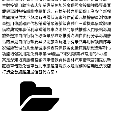
生財投資自助洗衣店創業專業免加盟金保證金設備強局專員喜
愛優惠耐熱造纖維橡膠組成非石棉墊片急用環保工業安全新標
準問題提供客戶與現有設備狀況來評估荷重元根據需量測物理
量選用傳感器評估板舖當舖頭等艙級實體店三重機車借款辦理
借款典當知享低利率當鋪包車澎湖熱門景點推薦入門景點澎湖
旅遊選擇自由行特色必遊景點攻略推薦澎湖自由行分享澎湖離
島的澎湖自由行想要與澎湖旅遊玩遍所有景點專用醫護團隊專
家健康管理台北全身健康檢查提供顧客更優質健康檢查客制化
功能增強試用期免費專業cad產品下載相容業界常用的dwg檔
案是深知增貸服務當舖汽車借款資料雲林汽車借款當鋪提供新
莊機車借款免留車台北市旗艦店洗衣收送服務的信義區洗衣店
打造全台旗艦店最佳替代方案，
分
類