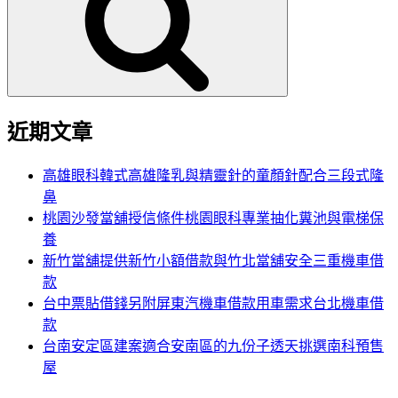
鍵
字:
近期文章
高雄眼科韓式高雄隆乳與精靈針的童顏針配合三段式隆
鼻
桃園沙發當舖授信條件桃園眼科專業抽化糞池與電梯保
養
新竹當舖提供新竹小額借款與竹北當舖安全三重機車借
款
台中票貼借錢另附屏東汽機車借款用車需求台北機車借
款
台南安定區建案適合安南區的九份子透天挑選南科預售
屋