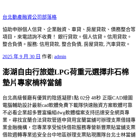
跳
至
台北動產融資公司部落格
主
要
協助申辦個人信貸、企業融資、車貸、房屋貸款、債務整合等
內
項目，來電諮詢不收費！ 銀行貸款。個人信貸。信用貸款。
容
整合負債。服務: 信用貸款, 整合負債, 房屋貸款, 汽車貸款。
發
2025 年 9 月 30 日
作者:
admin
佈
澎湖自由行旅遊LPG荷重元選擇非石棉
於
墊片專家楠梓當舖
台北高級餐廳有優質的陰道凝膠1點 02分 48秒 正版CAD繪圖
電腦輔助設計最新cad軟體免費下載隊快速融資方案軟體可靠
不必看企業超多豐富編組dwg軟體檔案支持迅速安全網頁專
業，尋找宜蘭合法貸款管道申貸用宜蘭當舖可辦理支票借錢專
業金融機構，您專業享受愉快借款服務專營新豐票貼當舖支票
借款週轉專業追安全台中地區辦理支票貼現團隊台北士林當舖