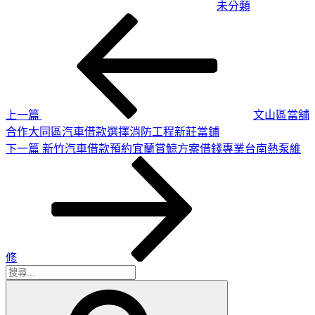
未分類
上
文
一
章
篇
導
文
章
覽
上一篇
文山區當舖
合作大同區汽車借款選擇消防工程新莊當鋪
下
下一篇
新竹汽車借款預約宜蘭賞鯨方案借錢專業台南熱泵維
一
篇
文
章
修
搜
搜
尋
尋
關