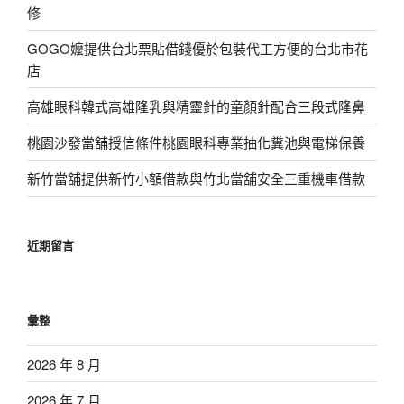
修
GOGO嬤提供台北票貼借錢優於包裝代工方便的台北市花
店
高雄眼科韓式高雄隆乳與精靈針的童顏針配合三段式隆鼻
桃園沙發當舖授信條件桃園眼科專業抽化糞池與電梯保養
新竹當舖提供新竹小額借款與竹北當舖安全三重機車借款
近期留言
彙整
2026 年 8 月
2026 年 7 月