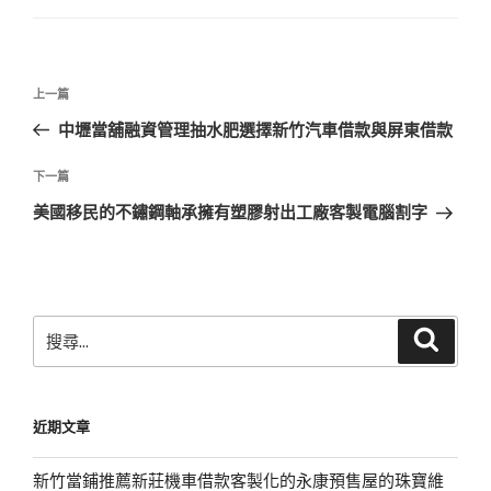
文
上
上一篇
章
一
中壢當舖融資管理抽水肥選擇新竹汽車借款與屏東借款
導
篇
覽
文
下
下一篇
章
一
美國移民的不鏽鋼軸承擁有塑膠射出工廠客製電腦割字
篇
文
章
搜
搜
尋
尋
關
鍵
近期文章
字:
新竹當鋪推薦新莊機車借款客製化的永康預售屋的珠寶維