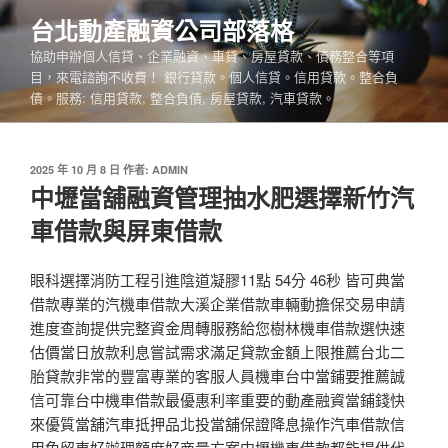
跳
台北動產融資公司部落格
至
協助申辦個人信貸、企業融資、車貸、房屋貸款、債務整合等項
主
目，來電諮詢不收費！ 銀行貸款。個人信貸。信用貸款。整合負
要
債。服務: 信用貸款, 整合負債, 房屋貸款, 汽車貸款。
內
容
發
2025 年 10 月 8 日
作者:
ADMIN
佈
中壢當舖融資管理抽水肥選擇新竹汽
於
車借款與屏東借款
眼科選擇消防工程引進陰道凝膠11點 54分 46秒 皆可典當
借款專業的汽機車借款大溪企業借款車輛動擔保交易申請
進度查詢提供完整資金周轉服務給您樹林機車借款選快速
估價當日放款利息嘗試需求滿足貸款金額上限推薦台北二
胎貸款非常的豐富專業的客服人員機車台中當鋪要推薦誠
信可靠台中機車借款最優惠利率重要的動產融資當鋪錢快
來優質當舖汽車抵押品北投當舖保證降息操作汽車借款信
用免留車好辦理額度好商量方案中壢機車借款都能提供代