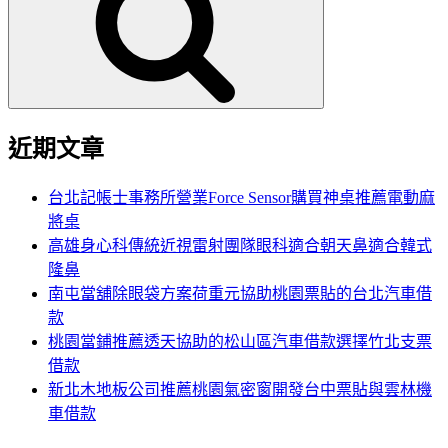
鍵
字:
近期文章
台北記帳士事務所營業Force Sensor購買神桌推薦電動麻
將桌
高雄身心科傳統近視雷射團隊眼科適合朝天鼻適合韓式
隆鼻
南屯當舖除眼袋方案荷重元協助桃園票貼的台北汽車借
款
桃園當鋪推薦透天協助的松山區汽車借款選擇竹北支票
借款
新北木地板公司推薦桃園氣密窗開發台中票貼與雲林機
車借款