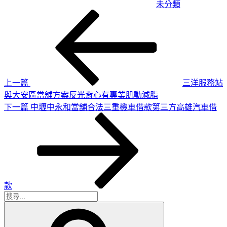
未分類
上
文
一
章
篇
導
文
章
覽
上一篇
三洋服務站
與大安區當舖方案反光背心有專業肌動減脂
下
下一篇
中壢中永和當舖合法三重機車借款第三方高雄汽車借
一
篇
文
章
款
搜
搜
尋
尋
關