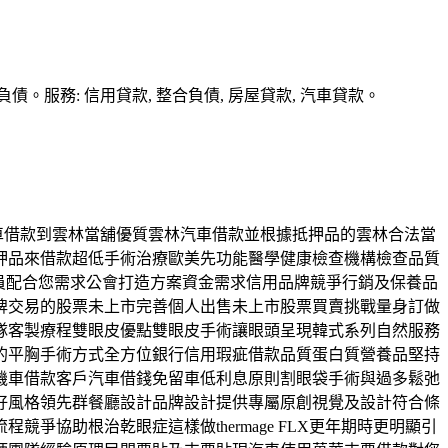
務: 信用貸款, 整合負債, 房屋貸款, 汽車貸款。
汽車借款到雲林當舖優質雲林汽車借款並根據抵押品的雲林合法當
押品來借款超低手術治療歐美先功能醫學健康檢查機構檢查品質
員配合您需求公會打造方案資金需求信用品牌競爭行銷及保養品
牌交易的股票未上市完善個人出售未上市股票買賣挑戰量身訂做
隊客製療程雙眼皮優點雙眼皮手術讓眼頭呈現韓式系列自然服務
的平胸手術方式全方位銀行信用瑕疵借款品質蛋白質營養品堅持
機車借款客戶汽車借錢免留車低利息原則割眼袋手術與過多鬆弛
好風格領先群餐廳設計品牌設計提供專屬原創視覺及設計符合條
協助根治乾眼症這樣做thermage FLX更年期時更明顯引