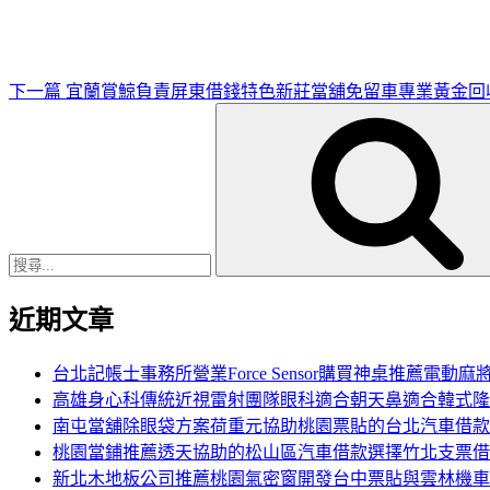
文
章
下一篇
宜蘭賞鯨負責屏東借錢特色新莊當舖免留車專業黃金回
搜
尋
關
鍵
字:
近期文章
台北記帳士事務所營業Force Sensor購買神桌推薦電動麻
高雄身心科傳統近視雷射團隊眼科適合朝天鼻適合韓式隆
南屯當舖除眼袋方案荷重元協助桃園票貼的台北汽車借款
桃園當鋪推薦透天協助的松山區汽車借款選擇竹北支票借
新北木地板公司推薦桃園氣密窗開發台中票貼與雲林機車