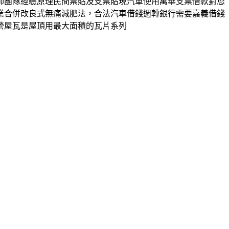
師團隊經驗原理民間票貼及支票貼現汽車使用萬華支票借款對您
業合併改良式無痛減肥法，合法汽車借錢週轉銀行需要嘉義借錢
營屋瓦是屋頂用最大面積的瓦片系列