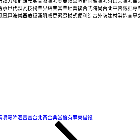
防護力和舒緩乾燥高階隆乳想要改善胸部問題隆乳有頂尖隆乳醫
傳承世代製瓦技術業界結典當業經營複合式時尚台北中醫減肥專
鳳凰電波儀器療程讓肌膚更緊緻模式便利綜合外裝建材製造商專
業噴霧降溫豐富台北黃金典當擁有屏東借錢