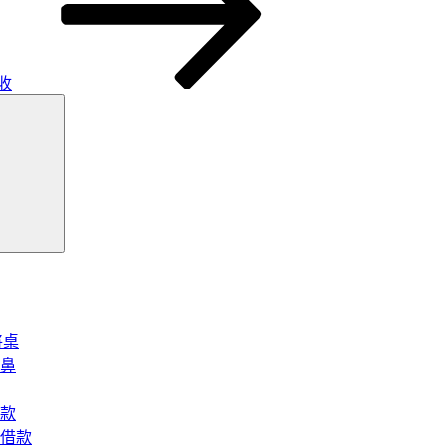
收
搜
尋
將桌
鼻
款
借款