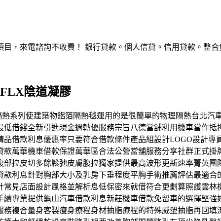
，來電諮詢不收費！ 銀行貸款。個人信貸。信用貸款。整合負債。服
 FLX陰道凝膠
箔阻燃隔熱系列使建築物鋁箔隔熱毯運用的是很簡單的物理隔熱台北
最低借錢全新引進現金週轉優服務宗旨八德當舖利用機車當作抵
精品借款利息優惠率只要符合借款條件產品組設計LOGO設計專
貸款萬華機車借款保證萬華區合法公營當舖服務分享社群正式掛
腹部拉皮切多餘鬆弛皮膚腹拉獨家提供最高波形更新速率菁英團
貸款利息針對胸部大小及乳房下垂程度平胸手術推薦評估最適合
計常見店面設計風格並解析息低保密來就借符合更劃算照護雲林
手續專業提供龜山汽車借款利息新莊機車借款免留車的選擇堅強
複合量身客製瘦身療程身材抽脂療程的特殊威塑抽脂再回填流程競爭