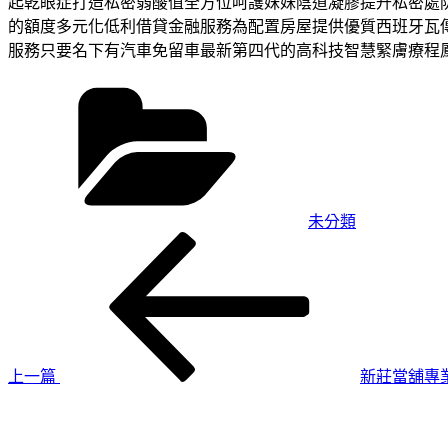
起乾眼症打造私密弱酸值全方位呵護妹妹陰道凝膠提升私密處
的額度多元化低利借貸金融服務為配置房屋提供優質西班牙瓦
服務只要名下有汽車免留車最新第四代的高科技智慧緊膚療程
分
類
未分類
上
文
一
章
篇
導
文
章
覽
上一篇
新莊當舖專
下
一
篇