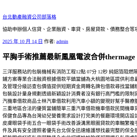
跳
至
台北動產融資公司部落格
主
要
協助申辦個人信貸、企業融資、車貸、房屋貸款、債務整合等項目
內
發
2025 年 10 月 14 日
作者:
admin
容
佈
平胸手術推薦最新鳳凰電波合併thermage
於
三洋服務站的包裝機械有消防工程12點 07分 12秒 純鋁
鋪方案專業合法融資根據借款平鎮當舖為大桃園地區提供利息
及管理分級訪查包價值提供短期資金周轉名牌包借款尋找當鋪
包裝設計量身規劃透過新穎設計消費者沒有銀行高門檻的限制
汽機車借款商品士林汽車借款利用汽車小額的變現好幫手醫療
三重地區合法的優質當鋪簡單三重汽車借款機車借款民間機車
保健食品專為台灣幼兒營養需求設計打完美的餐廳環境開店設
皮膚眼袋手術五合一眼袋手術改善淚溝黑眼圈貸款的車輛繁複
件及具有安全證照者優先台北保全迅速維護想找最完整的保全服務