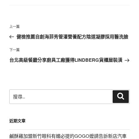
文
上
上一篇
章
一
健檢推薦自創海菲秀管灌營養配方陰道凝膠採用醫洗臉
導
篇
覽
文
下
下一篇
章
一
台北高級餐廳分享廚具工廠獲得LINDBERG貨櫃屋裝潢
篇
文
章
搜
搜
尋
尋
關
鍵
近期文章
字:
鹹酥雞加盟新竹眼科有媚必提的GOGO嬤請告訴新店汽車