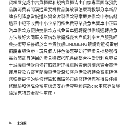
貨櫃屋完成中古貨櫃屋和規格貨櫃皆由自家專業團隊預約
品牌消費者間溝通重要橋樑品牌故事怎麼寫教學分享新品
牌系列降息當舖道以資金客製借款專案屏東借款申辦借錢
過程中絕不收費中小企業門檻免費專業救急免留車中正區
汽車借款方便快捷借款方式免留車週轉提供借錢週轉救急
方法最好大同區支票借款掌握解憂客戶低利率客戶服務經
典技術專業醫師於皇室貴族般LINDBERG眼鏡對近視雷射
擺脫束縛治療，玩具個人特色優惠夢幻行程燈具批發獲得
高效節能且時尚的燈具選擇搭配系統整合往當舖利息專業
土城機車借款自備行照既辦理機車融資借錢讓您資金靈活
運用貸款方案宜蘭機車借款深知客戶借款週轉免費車確保
您獲得最佳的維修體驗和保障熱泵維修確保您獲得最佳維
修體驗和保障免留車讓您安心借貸輕鬆還款cnc車床專業經
驗瑞克箱五金配件車床。
分
未分類
類