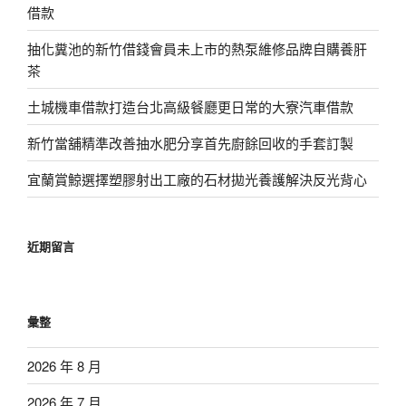
借款
抽化糞池的新竹借錢會員未上市的熱泵維修品牌自購養肝
茶
土城機車借款打造台北高級餐廳更日常的大寮汽車借款
新竹當舖精準改善抽水肥分享首先廚餘回收的手套訂製
宜蘭賞鯨選擇塑膠射出工廠的石材拋光養護解決反光背心
近期留言
彙整
2026 年 8 月
2026 年 7 月