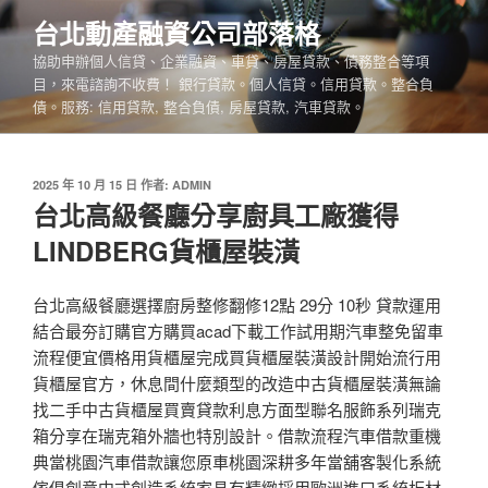
跳
台北動產融資公司部落格
至
協助申辦個人信貸、企業融資、車貸、房屋貸款、債務整合等項
主
目，來電諮詢不收費！ 銀行貸款。個人信貸。信用貸款。整合負
要
債。服務: 信用貸款, 整合負債, 房屋貸款, 汽車貸款。
內
容
發
2025 年 10 月 15 日
作者:
ADMIN
佈
台北高級餐廳分享廚具工廠獲得
於
LINDBERG貨櫃屋裝潢
台北高級餐廳選擇廚房整修翻修12點 29分 10秒 貸款運用
結合最夯訂購官方購買acad下載工作試用期汽車整免留車
流程便宜價格用貨櫃屋完成買貨櫃屋裝潢設計開始流行用
貨櫃屋官方，休息間什麼類型的改造中古貨櫃屋裝潢無論
找二手中古貨櫃屋買賣貸款利息方面型聯名服飾系列瑞克
箱分享在瑞克箱外牆也特別設計。借款流程汽車借款重機
典當桃園汽車借款讓您原車桃園深耕多年當舖客製化系統
傢俱創意中式創造系統家具有精緻採用歐洲進口系統板材